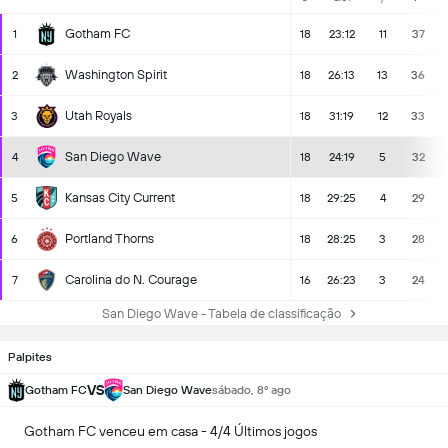
Gotham FC
1
18
23:12
11
37
Washington Spirit
2
18
26:13
13
36
Utah Royals
3
18
31:19
12
33
San Diego Wave
4
18
24:19
5
32
Kansas City Current
5
18
29:25
4
29
Portland Thorns
6
18
28:25
3
28
Carolina do N. Courage
7
16
26:23
3
24
San Diego Wave - Tabela de classificação
Palpites
VS
Gotham FC
San Diego Wave
sábado, 8º ago
Gotham FC venceu em casa - 4/4 Últimos jogos