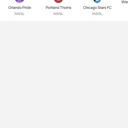
Was
Orlando Pride
Portland Thorns
Chicago Stars FC
NWSL
NWSL
NWSL