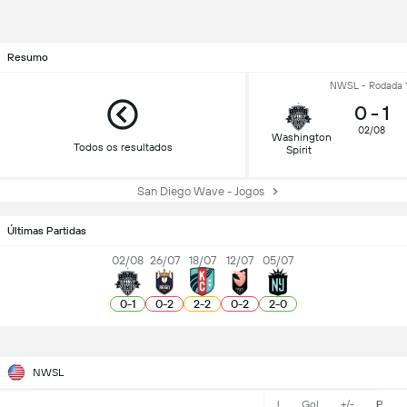
Resumo
NWSL - Rodada 
0
-
1
02/08
Washington
Todos os resultados
Spirit
San Diego Wave - Jogos
Últimas Partidas
02/08
26/07
18/07
12/07
05/07
0
-
1
0
-
2
2
-
2
0
-
2
2
-
0
NWSL
J
Gol
+/-
P