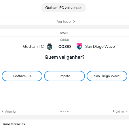
Gotham FC vai vencer
Ver tudo
NWSL
08/08
00:00
Gotham FC
San Diego Wave
Quem vai ganhar?
Gotham FC
Empate
San Diego Wave
Anterior
Próximo
Transferências