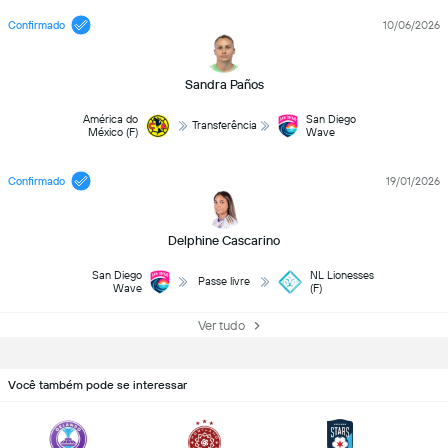
Confirmado
10/06/2026
Sandra Paños
América do
San Diego
Transferência
México (F)
Wave
Confirmado
19/01/2026
Delphine Cascarino
San Diego
NL Lionesses
Passe livre
Wave
(F)
Ver tudo
Você também pode se interessar