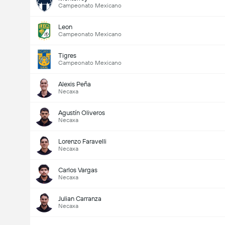
Campeonato Mexicano
Leon
Campeonato Mexicano
Tigres
Campeonato Mexicano
Alexis Peña
Necaxa
Agustín Oliveros
Necaxa
Lorenzo Faravelli
Necaxa
Carlos Vargas
Necaxa
Julian Carranza
Necaxa