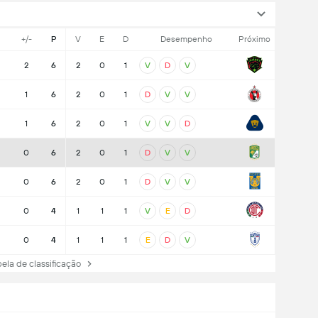
+/-
P
V
E
D
Desempenho
Próximo
2
6
2
0
1
V
D
V
1
6
2
0
1
D
V
V
1
6
2
0
1
V
V
D
0
6
2
0
1
D
V
V
0
6
2
0
1
D
V
V
0
4
1
1
1
V
E
D
0
4
1
1
1
E
D
V
la de classificação