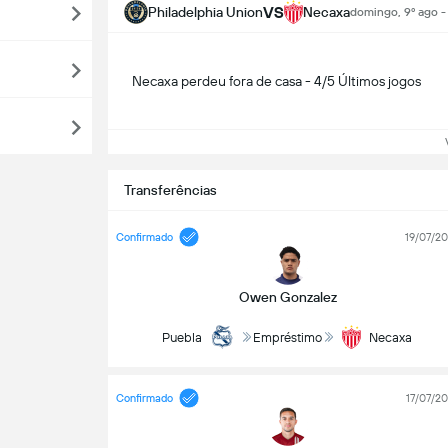
VS
Philadelphia Union
Necaxa
domingo, 9º ago -
Necaxa perdeu fora de casa - 4/5 Últimos jogos
Ve
Transferências
Confirmado
19/07/2
Owen Gonzalez
Puebla
Empréstimo
Necaxa
Confirmado
17/07/2