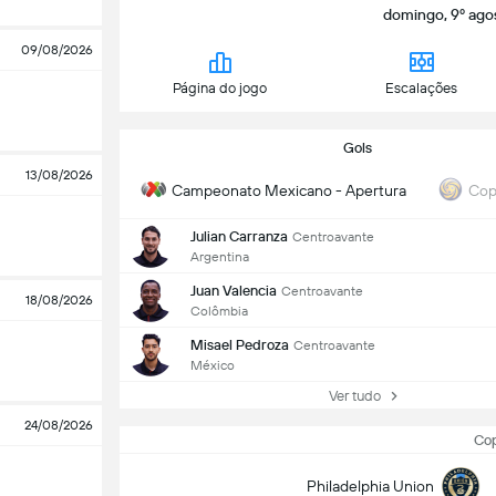
domingo, 9º agos
09/08/2026
Página do jogo
Escalações
Gols
13/08/2026
Campeonato Mexicano - Apertura
Cop
Julian Carranza
Centroavante
Argentina
Juan Valencia
Centroavante
18/08/2026
Colômbia
Misael Pedroza
Centroavante
México
Ver tudo
24/08/2026
Cop
Philadelphia Union