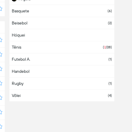
Basquete
Antígua e Barbuda
(6)
Beisebol
Arábia Saudita
(2)
Hóquei
Argélia
Tênis
Argentina
(
1
/38)
(
2
/28)
Futebol A.
Armênia
(1)
(1)
Handebol
Aruba
Rugby
Ásia
(2)
(1)
Vôlei
Austrália
(1)
(4)
Áustria
(
1
/6)
Azerbaijão
Bahamas