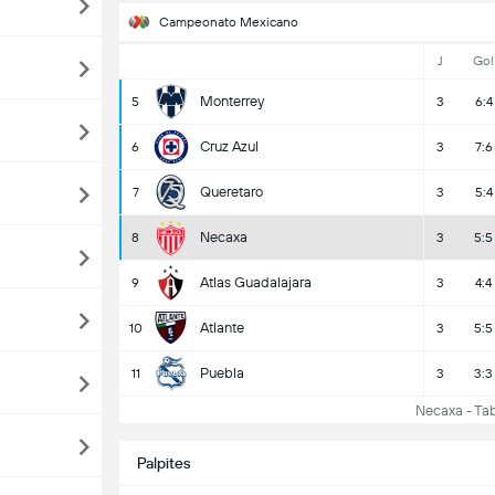
Campeonato Mexicano
J
Gol
Monterrey
5
3
6:4
Cruz Azul
6
3
7:6
Queretaro
7
3
5:4
Necaxa
8
3
5:5
Atlas Guadalajara
9
3
4:4
Atlante
10
3
5:5
Puebla
11
3
3:3
Necaxa - Tabe
Palpites