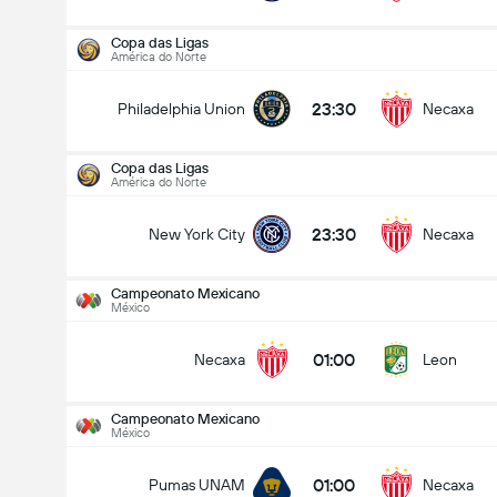
Copa das Ligas
América do Norte
23:30
Philadelphia Union
Necaxa
Copa das Ligas
América do Norte
23:30
New York City
Necaxa
Campeonato Mexicano
México
01:00
Necaxa
Leon
Campeonato Mexicano
México
Copa das Ligas
13/08
01:00
Pumas UNAM
Necaxa
23:30
New York City
Necaxa