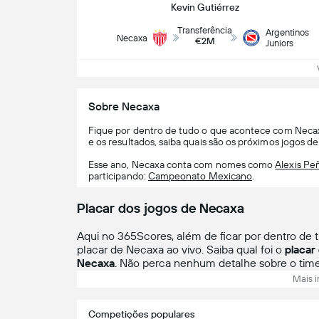
Kevin Gutiérrez
Transferência
Argentinos
Necaxa
€2M
Juniors
Ve
Sobre Necaxa
Fique por dentro de tudo o que acontece com Necaxa: 
e os resultados, saiba quais são os próximos jogos d
Esse ano, Necaxa conta com nomes como
Alexis Pe
participando:
Campeonato Mexicano
.
Placar dos jogos de Necaxa
Aqui no 365Scores, além de ficar por dentro de
placar de Necaxa ao vivo. Saiba qual foi o
placar
Necaxa
. Não perca nenhum detalhe sobre o time
Mais i
Competições populares