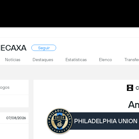
NECAXA
Seguir
Notícias
Destaques
Estatísticas
Elenco
Transfe
Jogos
C
A
07/08/2026
PHILADELPHIA UNION