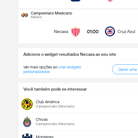
Campeonato Mexicano
Total de Gols (2.5)
México
01:00
Necaxa
Cruz Azul
Menos que
Mais que
Adicione o widget resultados Necaxa ao seu site
Ver mais opções ao
criar widgets
Gerar uma
personalizados
Você também pode se interessar
Club América
Campeonato Mexicano
Chivas
Campeonato Mexicano
Monterrey