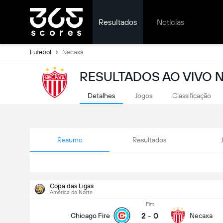
Resultados
Notícias
Futebol
Necaxa
RESULTADOS AO VIVO 
Detalhes
Jogos
Classificação
Resumo
Resultados
Copa das Ligas
América do Norte
Fim
2
-
0
Chicago Fire
Necaxa