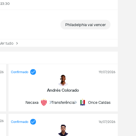
 23:30
Philadelphia vai vencer
r tudo
026
Confirmado
19/07/2026
Andrés Colorado
Necaxa
Transferência
Once Caldas
026
Confirmado
16/07/2026