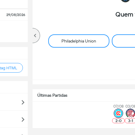
Quem 
29/08/2026
Philadelphia Union
 tag HTML
Últimas Partidas
07/08
03/0
2
-
0
3
-
1