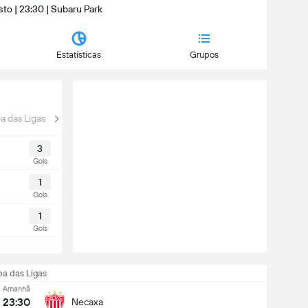
to | 23:30 | Subaru Park
Estatísticas
Grupos
a das Ligas
Copa Sky
3
Gols
1
Gols
1
Gols
a das Ligas
Amanhã
23:30
Necaxa