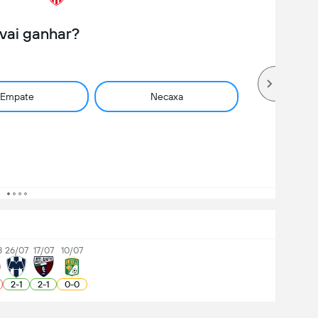
vai ganhar?
Empate
Necaxa
8
26/07
17/07
10/07
2
-
1
2
-
1
0
-
0