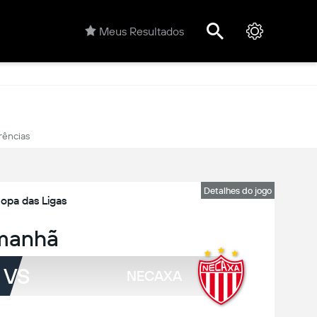
Meus Resultados
rências
Detalhes do jogo
opa das Ligas
manhã
VS
NECAXA