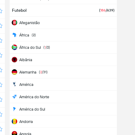
Futebol
(
186
/639)
Afeganistão
África
(2)
África do Sul
(
1
/2)
Albânia
Alemanha
(
2
/31)
América
América do Norte
América do Sul
Andorra
Angola