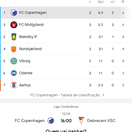
J
Gol
+/-
P
FC Copenhagen
1
2
6:3
3
6
FC Midtjylland
2
2
5:3
2
6
Brøndby IF
3
2
2:1
1
4
Nordsjælland
4
2
2:1
1
4
Viborg
5
3
1:1
0
4
Odense
6
2
1:1
0
3
Aarhus
7
2
3:3
0
2
FC Copenhagen - Tabela de classificação
Liga Conferência
12/08
16:00
FC Copenhagen
Debreceni VSC
Quem vai ganhar?