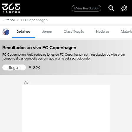
Meus Resultados
Futebol
FC Copenhagen
Detalhes
Jogos
Classificação
Notícias
Mata-
Resultados ao vivo FC Copenhagen
FC Copenhagen: Veja todos os jogos de FC Copenhagen com resultados ao vivo e em
tempo real das competições em que o time está participando.
Seguir
2.9K
Ad