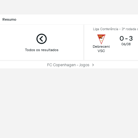
Resumo
Liga Conferência - 3ª rodada 
0
-
3
06/08
Debreceni
Todos os resultados
VSC
FC Copenhagen - Jogos