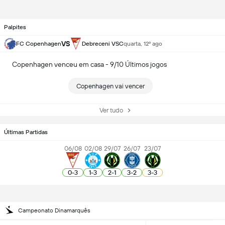
Palpites
VS
FC Copenhagen
Debreceni VSC
quarta, 12º ago
Copenhagen venceu em casa - 9/10 Últimos jogos
Copenhagen vai vencer
Ver tudo
Últimas Partidas
06/08
02/08
29/07
26/07
23/07
0
-
3
1
-
3
2
-
1
3
-
2
3
-
3
Campeonato Dinamarquês