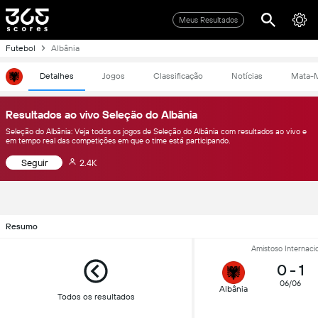
Meus Resultados
Futebol
Albânia
Detalhes
Jogos
Classificação
Notícias
Mata-
Resultados ao vivo Seleção do Albânia
Seleção do Albânia: Veja todos os jogos de Seleção do Albânia com resultados ao vivo e
em tempo real das competições em que o time está participando.
Seguir
2.4K
Resumo
Amistoso Internaci
0
-
1
06/06
Albânia
Todos os resultados