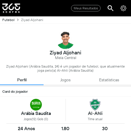
Meus Resultados
Futebol
Ziyad Aljohani
Ziyad Aljohani
Meia Central
Ziyad Aljohani (Arábia Saudita, 24) é um jogador de futebol, que atualmente
joga pelo(a) Al-Ahli (Arábia Saudita)
Perfil
Jogos
Estatísticas
Card do jogador
Arábia Saudita
Al-Ahli
Jogos(12) Gols (0)
Time atual
24 Anos
1.80
30