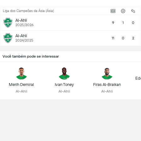
(2) 
Liga dos Campeões da Ásia (Ásia)
Al-Ahli
9
1
0
2025/2026
Al-Ahli
11
0
2
2024/2025
Você também pode se interessar
Ed
Merih Demiral
Ivan Toney
Firas Al-Braikan
Al-Ahli
Al-Ahli
Al-Ahli