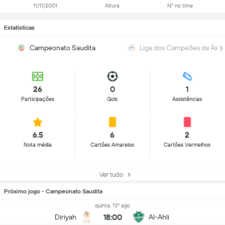
11/11/2001
Altura
Nº no time
Estatísticas
Campeonato Saudita
Liga dos Campeões da Ásia
26
0
1
Participações
Gols
Assistências
6.5
6
2
Nota média
Cartões Amarelos
Cartões Vermelhos
Ver tudo
Próximo jogo - Campeonato Saudita
quinta, 13º ago
18:00
Diriyah
Al-Ahli