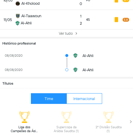
16/05
90
6.7
Al-Kholood
0
Al-Taawoun
1
11/05
45
5.8
Al-Ahli
2
Ver tudo
Histórico profissional
Al-Ahli
08/08/2020
Al-Ahli
08/08/2020
Títulos
Time
Internacional
 Liga dos 
 Supercopa da 
 2ª Divisão Saudita 
Campeões da Ásia 
Arábia Saudita (1) 
(1) 