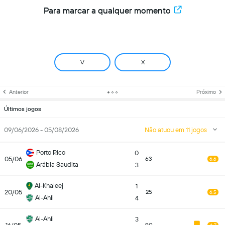
Para marcar a qualquer momento
V
X
Anterior
Próximo
Últimos jogos
09/06/2026 - 05/08/2026
Não atuou em 11 jogos
Porto Rico
0
05/06
63
6.6
Arábia Saudita
3
Al-Khaleej
1
20/05
25
6.5
Al-Ahli
4
Al-Ahli
3