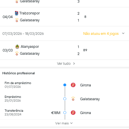
Galatasaray
3
Trabzonspor
2
04/04
8
Galatasaray
1
07/03/2026 - 18/03/2026
Não atuou em 4 jogos
Alanyaspor
1
03/03
89
Galatasaray
2
Ver tudo
Histórico profissional
Fim de empréstimo
Girona
01/07/2026
Empréstimo
Galatasaray
25/01/2026
Transferência
€18M
Girona
23/08/2024
Ver mais