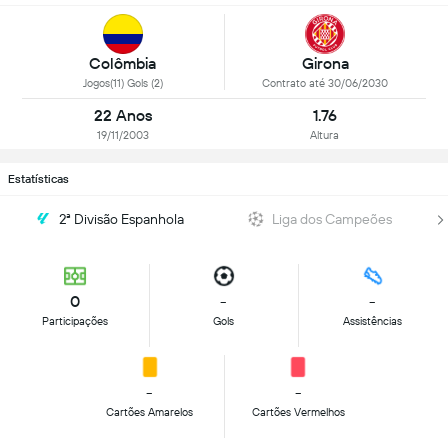
Colômbia
Girona
Jogos(11) Gols (2)
Contrato até 30/06/2030
22 Anos
1.76
19/11/2003
Altura
Estatísticas
2ª Divisão Espanhola
Liga dos Campeões
0
-
-
Participações
Gols
Assistências
-
-
Cartões Amarelos
Cartões Vermelhos