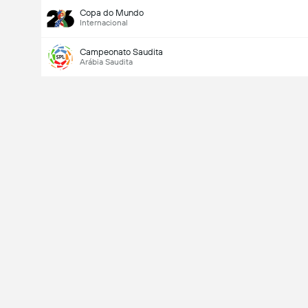
Copa do Mundo
Internacional
Campeonato Saudita
Arábia Saudita
Último marcador
V
X