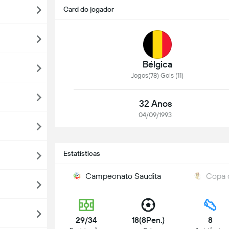
Card do jogador
Bélgica
Jogos(78) Gols (11)
32 Anos
04/09/1993
Estatísticas
Campeonato Saudita
Copa d
29/34
18(8Pen.)
8