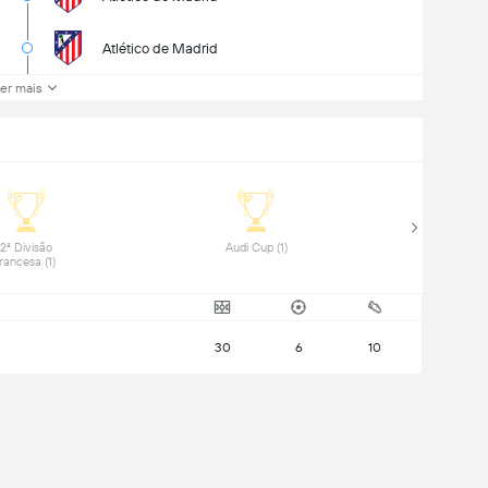
Atlético de Madrid
er mais
 2ª Divisão 
 Audi Cup (1) 
Francesa (1) 
30
6
10