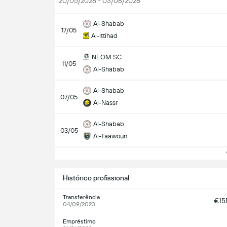
20/05/2026 - 03/08/2026
Al-Shabab
17/05
Al-Ittihad
NEOM SC
11/05
Al-Shabab
Al-Shabab
07/05
Al-Nassr
Al-Shabab
03/05
Al-Taawoun
Ve
Histórico profissional
Transferência
€1
04/09/2023
Empréstimo