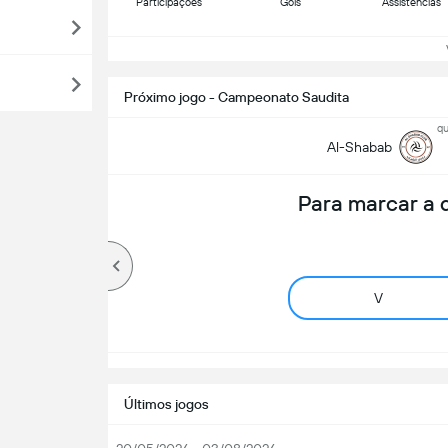
Participações
Gols
Assistências
Ve
Próximo jogo - Campeonato Saudita
qu
Al-Shabab
Para marcar a
V
Últimos jogos