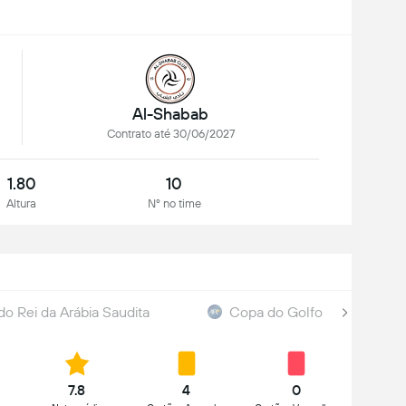
Al-Shabab
Contrato até 30/06/2027
1.80
10
Altura
Nº no time
o Rei da Arábia Saudita
Copa do Golfo
7.8
4
0