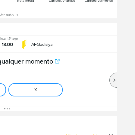
Nota média
Cartões Amarelos
Cartões Vermelhos
r tudo
inta, 13º ago
18:00
Al-Qadisiya
 qualquer momento
X