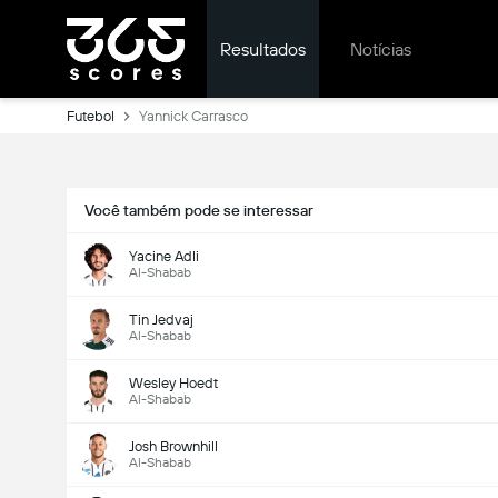
Resultados
Notícias
Futebol
Yannick Carrasco
Você também pode se interessar
Yacine Adli
Al-Shabab
Tin Jedvaj
Al-Shabab
Wesley Hoedt
Al-Shabab
Josh Brownhill
Al-Shabab