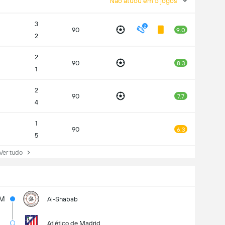
Não atuou em 5 jogos
3
2
90
9.0
2
2
90
8.3
1
2
90
7.7
4
1
90
6.3
5
r tudo
5M
Al-Shabab
Atlético de Madrid