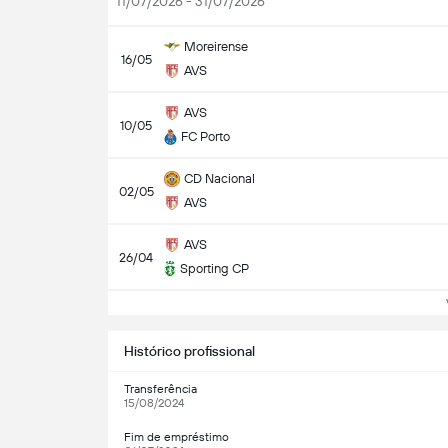
11/07/2026 - 31/07/2026
Moreirense
16/05
AVS
AVS
10/05
FC Porto
CD Nacional
02/05
AVS
AVS
26/04
Sporting CP
Ve
Histórico profissional
Transferência
15/08/2024
Fim de empréstimo