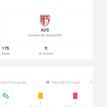
AVS
Contrato até 30/06/2027
1.75
11
Altura
Nº no time
ato Português
Taça de Portugal
-
-
-