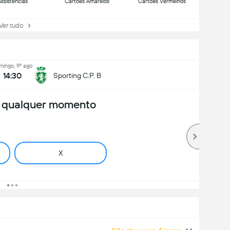
ssistências
Cartões Amarelos
Cartões Vermelhos
r tudo
mingo, 9º ago
14:30
Sporting C.P. B
a qualquer momento
X