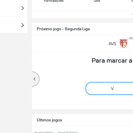
Participações
Gols
A
Ve
Próximo jogo - Segunda Liga
do
AVS
Para marcar 
V
Últimos jogos