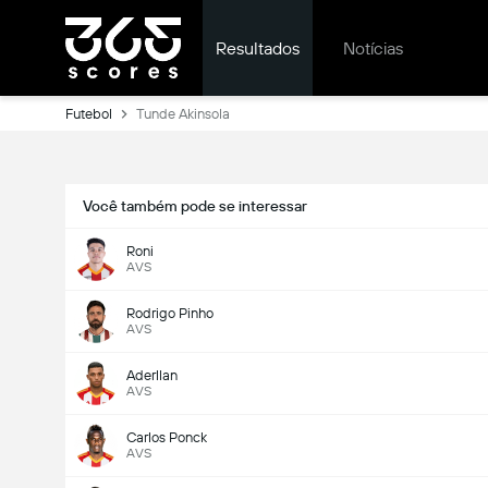
Resultados
Notícias
Futebol
Tunde Akinsola
Você também pode se interessar
Roni
AVS
Rodrigo Pinho
AVS
Aderllan
AVS
Carlos Ponck
AVS