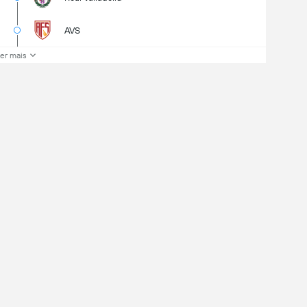
AVS
er mais