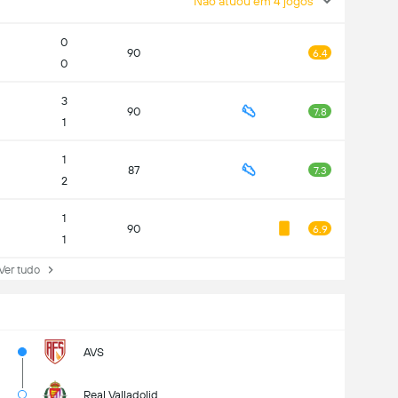
Não atuou em 4 jogos
0
90
6.4
0
3
90
7.8
1
1
87
7.3
2
1
90
6.9
1
r tudo
AVS
Real Valladolid