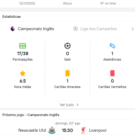
12/11/2002
Altura
Nº no time
Estatísticas
Campeonato Inglês
Liga dos Campeões
17/38
0
1
Participações
Gols
Assistências
6.5
1
0
Nota média
Cartões Amarelos
Cartões Vermelhos
Ver tudo
Próximo jogo - Campeonato Inglês
domingo, 23º ago
15:30
Newcastle Utd
Liverpool