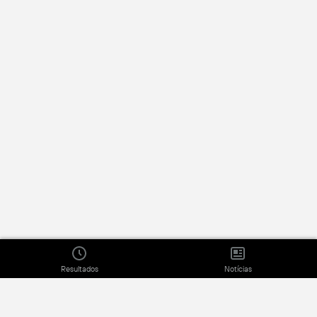
Resultados
Notícias