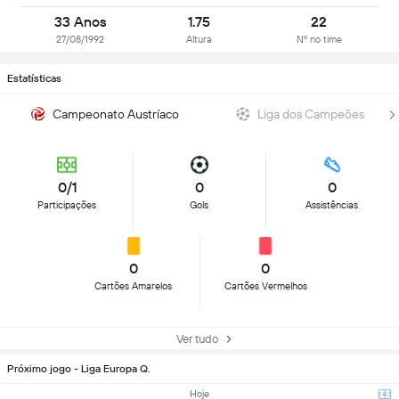
33 Anos
1.75
22
27/08/1992
Altura
Nº no time
Estatísticas
Campeonato Austríaco
Liga dos Campeões
0/1
0
0
Participações
Gols
Assistências
0
0
Cartões Amarelos
Cartões Vermelhos
Ver tudo
Próximo jogo - Liga Europa Q.
Hoje