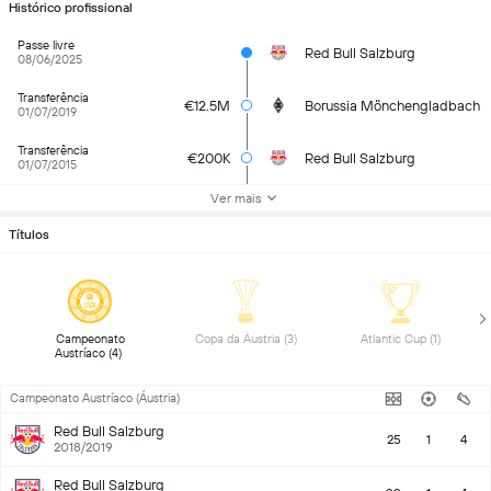
Histórico profissional
Passe livre
Red Bull Salzburg
08/06/2025
Transferência
€12.5M
Borussia Mönchengladbach
01/07/2019
Transferência
€200K
Red Bull Salzburg
01/07/2015
Ver mais
Títulos
 Campeonato 
 Copa da Áustria (3) 
 Atlantic Cup (1) 
Austríaco (4) 
Campeonato Austríaco (Áustria)
Red Bull Salzburg
25
1
4
2018/2019
Red Bull Salzburg