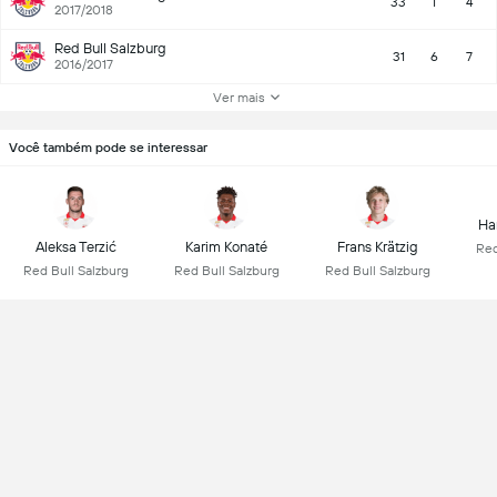
33
1
4
2017/2018
Red Bull Salzburg
31
6
7
2016/2017
Ver mais
Você também pode se interessar
Ha
Aleksa Terzić
Karim Konaté
Frans Krätzig
Red
Red Bull Salzburg
Red Bull Salzburg
Red Bull Salzburg