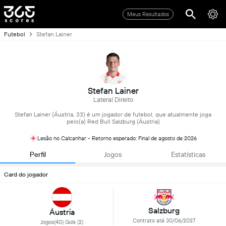
Meus Resultados
Futebol
Stefan Lainer
Stefan Lainer
Lateral Direito
Stefan Lainer (Áustria, 33) é um jogador de futebol, que atualmente joga
pelo(a) Red Bull Salzburg (Áustria)
Lesão no Calcanhar - Retorno esperado: Final de agosto de 2026
Perfil
Jogos
Estatísticas
Card do jogador
Salzburg
Áustria
Contrato até 30/06/2027
Jogos(40) Gols (2)