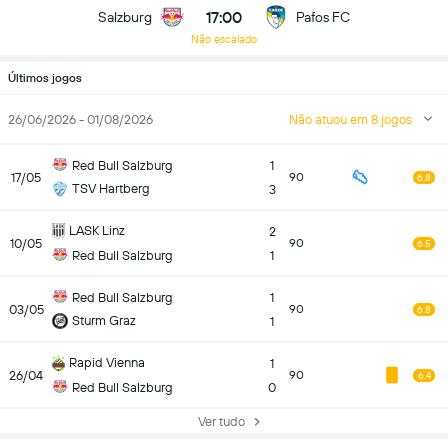
17:00
Salzburg
Pafos FC
Não escalado
Últimos jogos
26/06/2026 - 01/08/2026
Não atuou em 8 jogos
Red Bull Salzburg
1
17/05
90
6.8
TSV Hartberg
3
LASK Linz
2
10/05
90
6.5
Red Bull Salzburg
1
Red Bull Salzburg
1
03/05
90
6.8
Sturm Graz
1
Rapid Vienna
1
26/04
90
6.4
Red Bull Salzburg
0
Ver tudo