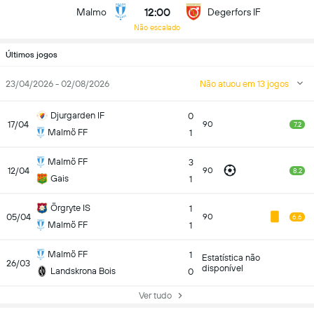
12:00
Malmo
Degerfors IF
Não escalado
Últimos jogos
23/04/2026 - 02/08/2026
Não atuou em 13 jogos
Djurgarden IF
0
17/04
90
7.2
Malmö FF
1
Malmö FF
3
12/04
90
8.2
Gais
1
Örgryte IS
1
05/04
90
6.6
Malmö FF
1
Malmö FF
1
Estatística não
26/03
disponível
Landskrona Bois
0
Ver tudo