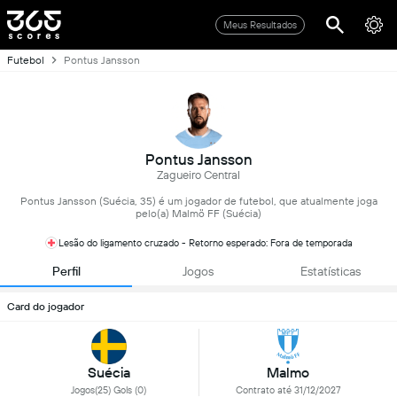
Meus Resultados
Futebol
Pontus Jansson
Pontus Jansson
Zagueiro Central
Pontus Jansson (Suécia, 35) é um jogador de futebol, que atualmente joga
pelo(a) Malmö FF (Suécia)
Lesão do ligamento cruzado - Retorno esperado: Fora de temporada
Perfil
Jogos
Estatísticas
Card do jogador
Suécia
Malmo
Jogos(25) Gols (0)
Contrato até 31/12/2027