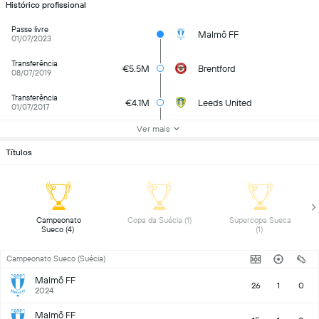
Histórico profissional
Passe livre
Malmö FF
01/07/2023
Transferência
€5.5M
Brentford
08/07/2019
Transferência
€4.1M
Leeds United
01/07/2017
Ver mais
Títulos
 Campeonato 
 Copa da Suécia (1) 
 Supercopa Sueca 
Sueco (4) 
(1) 
Campeonato Sueco (Suécia)
Malmö FF
26
1
0
2024
Malmö FF