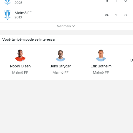
15
1
0
2023
Malmö FF
24
1
0
2013
Ver mais
Você também pode se interessar
D
Robin Olsen
Jens Stryger
Erik Botheim
Malmö FF
Malmö FF
Malmö FF