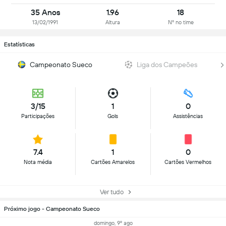
35 Anos
1.96
18
13/02/1991
Altura
Nº no time
Estatísticas
Campeonato Sueco
Liga dos Campeões
3/15
1
0
Participações
Gols
Assistências
7.4
1
0
Nota média
Cartões Amarelos
Cartões Vermelhos
Ver tudo
Próximo jogo - Campeonato Sueco
domingo, 9º ago