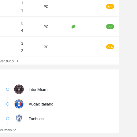
1
90
6.4
1
0
90
7.3
4
3
90
6.4
2
r tudo
Inter Miami
Audax Italiano
Pachuca
er mais