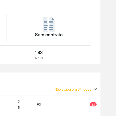
Sem contrato
1.83
Altura
Não atuou em 34 jogos
3
90
4.7
5