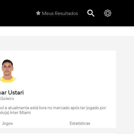
Meus Resultados
ar Ustari
Goleiro
bol e atualmente está livre no mercado após ter jogado por
lo(a) Inter Miami
Jogos
Estatísticas