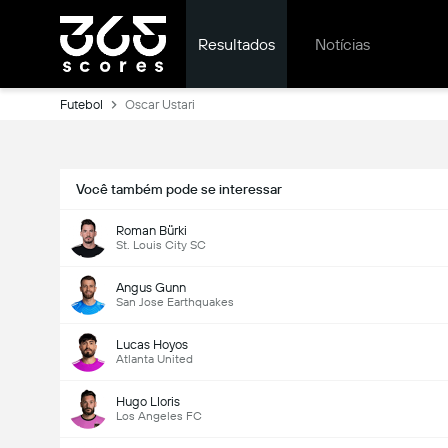
Resultados
Notícias
Futebol
Oscar Ustari
Você também pode se interessar
Roman Bürki
St. Louis City SC
Angus Gunn
San Jose Earthquakes
Lucas Hoyos
Atlanta United
Hugo Lloris
Los Angeles FC