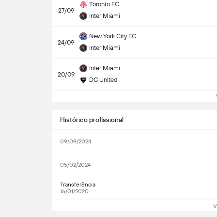
Toronto FC
27/09
Inter Miami
New York City FC
24/09
Inter Miami
Inter Miami
20/09
DC United
Ve
Histórico profissional
09/09/2024
05/02/2024
Transferência
16/01/2020
V