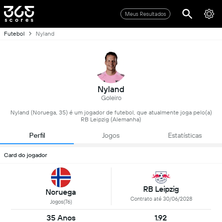
Meus Resultados
Futebol
Nyland
Nyland
Goleiro
Nyland (Noruega, 35) é um jogador de futebol, que atualmente joga pelo(a)
RB Leipzig (Alemanha)
Perfil
Jogos
Estatísticas
Card do jogador
RB Leipzig
Noruega
Contrato até 30/06/2028
Jogos(76)
35 Anos
1.92