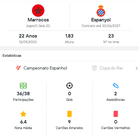
Marrocos
Espanyol
Jogos(1) Gols (0)
Contrato até 30/06/2027
22 Anos
1.83
23
12/09/2003
Altura
Nº no time
Estatísticas
Campeonato Espanhol
Copa do Rei
36/38
0
2
Participações
Gols
Assistências
6.4
9
0
Nota média
Cartões Amarelos
Cartões Vermelhos