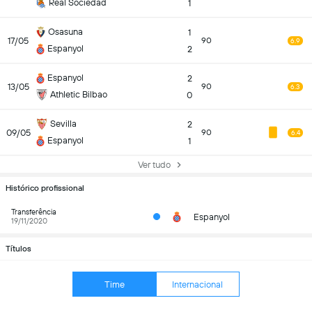
Real Sociedad
1
Osasuna
1
17/05
90
6.9
Espanyol
2
Espanyol
2
13/05
90
6.3
Athletic Bilbao
0
Sevilla
2
09/05
90
6.4
Espanyol
1
Ver tudo
Histórico profissional
Transferência
Espanyol
19/11/2020
Títulos
Time
Internacional