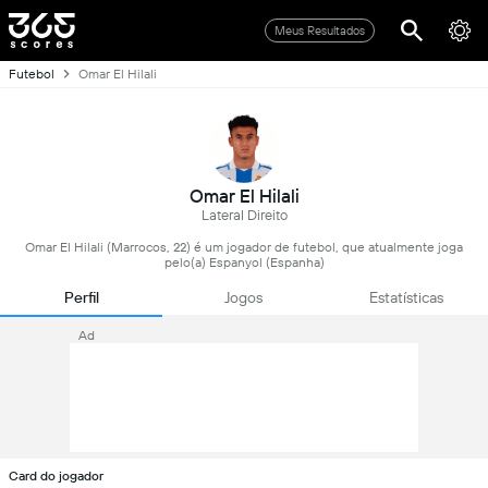
Meus Resultados
Futebol
Omar El Hilali
Omar El Hilali
Lateral Direito
Omar El Hilali (Marrocos, 22) é um jogador de futebol, que atualmente joga
pelo(a) Espanyol (Espanha)
Perfil
Jogos
Estatísticas
Ad
Card do jogador