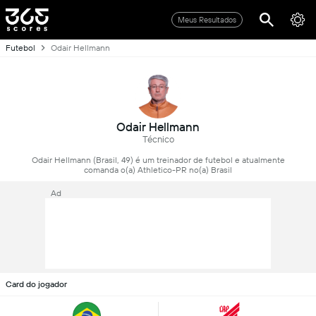
Meus Resultados
Futebol
Odair Hellmann
Odair Hellmann
Técnico
Odair Hellmann (Brasil, 49) é um treinador de futebol e atualmente
comanda o(a) Athletico-PR no(a) Brasil
Ad
Card do jogador