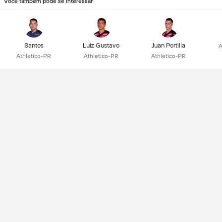
Você também pode se interessar
Santos
Luiz Gustavo
Juan Portilla
A
Athletico-PR
Athletico-PR
Athletico-PR