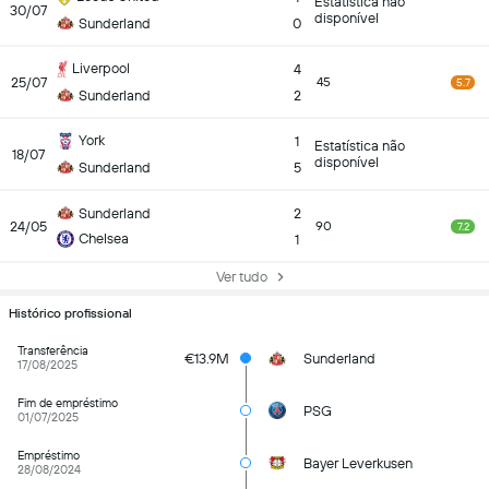
Estatística não
30/07
disponível
Sunderland
0
Liverpool
4
25/07
45
5.7
Sunderland
2
York
1
Estatística não
18/07
disponível
Sunderland
5
Sunderland
2
24/05
90
7.2
Chelsea
1
Ver tudo
Histórico profissional
Transferência
€13.9M
Sunderland
17/08/2025
Fim de empréstimo
PSG
01/07/2025
Empréstimo
Bayer Leverkusen
28/08/2024