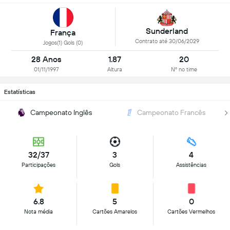
Sunderland
França
Contrato até 30/06/2029
Jogos(1) Gols (0)
28 Anos
1.87
20
01/11/1997
Altura
Nº no time
Estatísticas
Campeonato Inglês
Campeonato Francês
32/37
3
4
Participações
Gols
Assistências
6.8
5
0
Nota média
Cartões Amarelos
Cartões Vermelhos