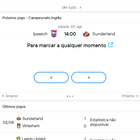
Ver tudo
Próximo jogo - Campeonato Inglês
sábado, 22º ago
14:00
Ipswich
Sunderland
Para marcar a qualquer momento
V
X
Anterior
Próximo
Últimos jogos
Sunderland
1
Estatística não
02/08
disponível
Wrexham
0
Leeds United
1