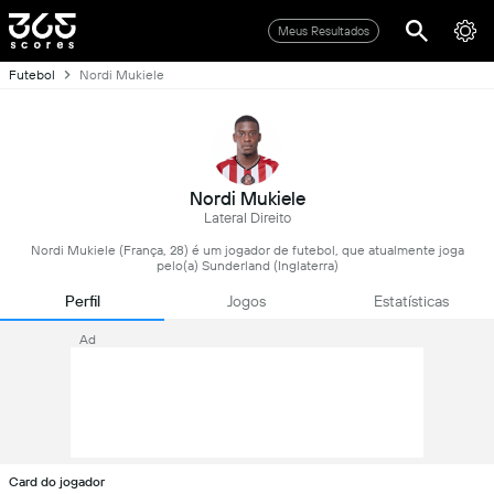
Meus Resultados
Futebol
Nordi Mukiele
Nordi Mukiele
Lateral Direito
Nordi Mukiele (França, 28) é um jogador de futebol, que atualmente joga
pelo(a) Sunderland (Inglaterra)
Perfil
Jogos
Estatísticas
Ad
Card do jogador