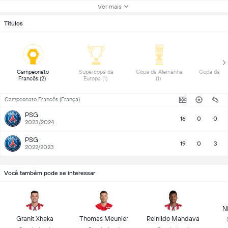
Ver mais
Títulos
 Campeonato 
 Supercopa da 
 Copa da Alemanha 
Francês (2) 
Europa (1) 
(1) 
Campeonato Francês (França)
PSG
16
0
0
2023/2024
PSG
19
0
3
2022/2023
Você também pode se interessar
N
Granit Xhaka
Thomas Meunier
Reinildo Mandava