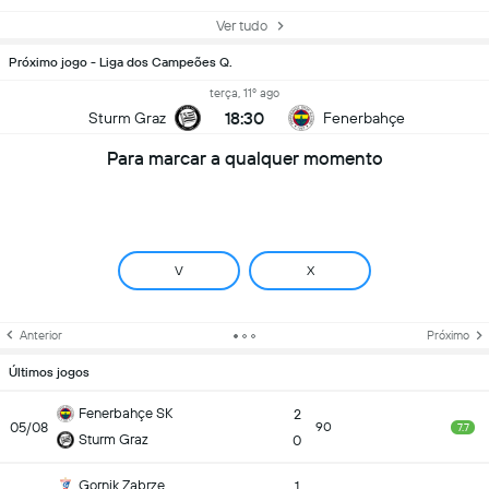
Ver tudo
Próximo jogo - Liga dos Campeões Q.
terça, 11º ago
18:30
Sturm Graz
Fenerbahçe
Para marcar a qualquer momento
V
X
Anterior
Próximo
Últimos jogos
Fenerbahçe SK
2
05/08
90
7.7
Sturm Graz
0
Gornik Zabrze
1