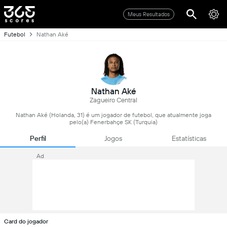
Meus Resultados
Futebol
Nathan Aké
Nathan Aké
Zagueiro Central
Nathan Aké (Holanda, 31) é um jogador de futebol, que atualmente joga
pelo(a) Fenerbahçe SK (Turquia)
Perfil
Jogos
Estatísticas
Ad
Card do jogador