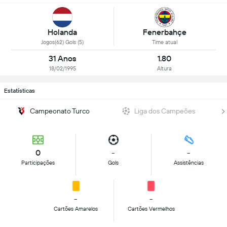
Holanda
Fenerbahçe
Jogos(62) Gols (5)
Time atual
31 Anos
1.80
18/02/1995
Altura
Estatísticas
Campeonato Turco
Liga dos Campeões
0
-
-
Participações
Gols
Assistências
-
-
Cartões Amarelos
Cartões Vermelhos