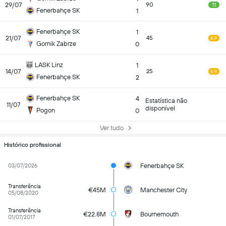
29/07
90
7.1
Fenerbahçe SK
1
Fenerbahçe SK
1
21/07
45
6.9
Gornik Zabrze
0
LASK Linz
1
14/07
25
6.9
Fenerbahçe SK
2
Fenerbahçe SK
4
Estatística não
11/07
disponível
Pogon
0
Ver tudo
Histórico profissional
Fenerbahçe SK
03/07/2026
Transferência
€45M
Manchester City
05/08/2020
Transferência
€22.8M
Bournemouth
01/07/2017