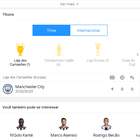
Ver mais
Títulos
Time
Internacional
 Liga dos 
 Campeonato Inglês 
 Liga Europa (1) 
 Copa do Mu
Campeões (1) 
(6) 
Liga dos Campeões (Europa)
Manchester City
9
0
0
2022/2023
Você também pode se interessar
N'Golo Kanté
Marco Asensio
Rodrigo Becão
Fe