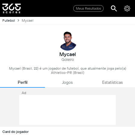
Meus Resultados
Futebol
Mycael
Mycael
Goleiro
Mycael (Brasil, 22) é um jogador de futebol, que atualmente joga pelo(a)
Athletico-PR (Brasil)
Perfil
Jogos
Estatísticas
Ad
Card do jogador