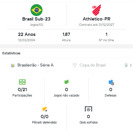
Brasil Sub-23
Athletico-PR
Jogos(10)
Contrato até 31/12/2027
22 Anos
1.87
1
12/03/2004
Altura
Nº no time
Estatísticas
Brasileirão - Série A
Copa do Brasil
0/21
0
0
Participações
Jogos não vazado
Defesas
0/0
0
Pênalti defendido
Gols sofridos