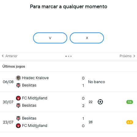
Para marcar a qualquer momento
V
X
Anterior
Próximo
Últimos jogos
Hradec Kralove
0
06/08
No banco
Besiktas
1
FC Midtjylland
0
30/07
22
7.6
Besiktas
2
Besiktas
1
23/07
28
6.8
FC Midtjylland
0