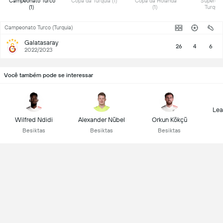
 Campeonato Turco 
 Copa da Turquia (1) 
 Copa da Holanda 
 Supercop
(1) 
(1) 
Campeonato Turco (Turquia)
Galatasaray
26
4
6
2022/2023
Você também pode se interessar
Lea
Wilfred Ndidi
Alexander Nübel
Orkun Kökçü
Besiktas
Besiktas
Besiktas