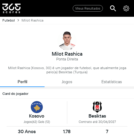
Meus Resultados
Futebol
Milot Rashica
Milot Rashica
Ponta Direita
Milot Rashica (Kosovo, 30) é um jogador de futebol, que atualmente joga
pelo(a) Besiktas (Turquia)
Perfil
Jogos
Estatísticas
Card do jogador
Kosovo
Besiktas
Jogos(62) Gols (12)
Contrato até 30/06/2027
30 Anos
1.78
7