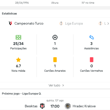
28/06/1996
Altura
Nº no time
Estatísticas
Campeonato Turco
Liga Europa
Lig
25/34
1
3
Participações
Gols
Assistências
6.7
1
0
Nota média
Cartões Amarelos
Cartões Vermelhos
Ver tudo
Próximo jogo - Liga Europa Q.
quinta, 13º ago
17:00
Besiktas
Hradec Kralove