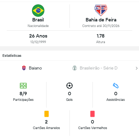
Brasil
Bahia de Feira
Nacionalidade
Contrato até 30/11/2026
26 Anos
1.78
13/12/1999
Altura
Estatísticas
Baiano
Brasileirão - Série D
8/9
0
0
Participações
Gols
Assistências
2
0
Cartões Amarelos
Cartões Vermelhos