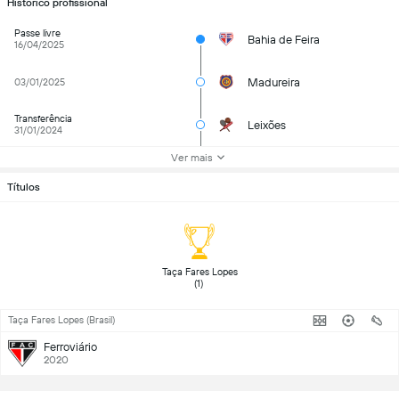
Histórico profissional
Passe livre
Bahia de Feira
16/04/2025
Madureira
03/01/2025
Transferência
Leixões
31/01/2024
Ver mais
Títulos
 Taça Fares Lopes 
(1) 
Taça Fares Lopes (Brasil)
Ferroviário
2020