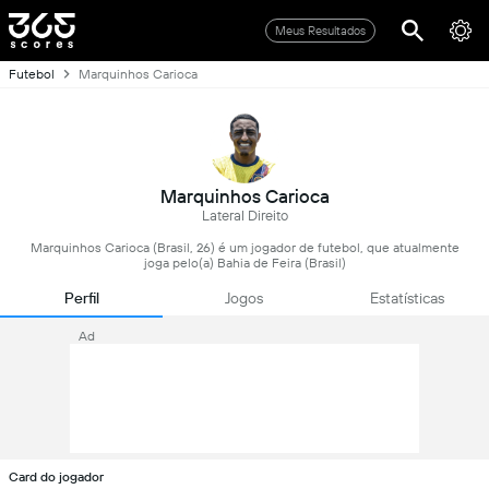
Meus Resultados
Futebol
Marquinhos Carioca
Marquinhos Carioca
Lateral Direito
Marquinhos Carioca (Brasil, 26) é um jogador de futebol, que atualmente
joga pelo(a) Bahia de Feira (Brasil)
Perfil
Jogos
Estatísticas
Ad
Card do jogador