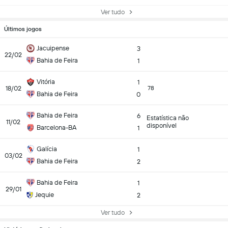
Ver tudo
Últimos jogos
Jacuipense
3
22/02
Bahia de Feira
1
Vitória
1
18/02
78
Bahia de Feira
0
Bahia de Feira
6
Estatística não
11/02
disponível
Barcelona-BA
1
Galícia
1
03/02
Bahia de Feira
2
Bahia de Feira
1
29/01
Jequie
2
Ver tudo