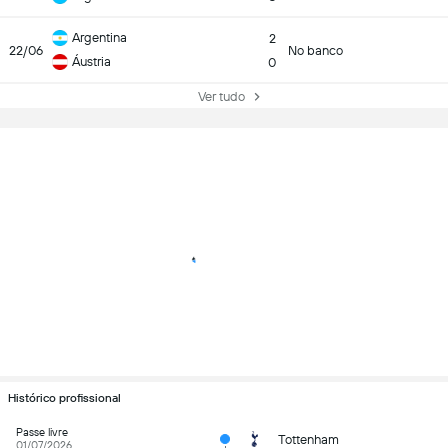
Argentina
2
22/06
No banco
Áustria
0
Ver tudo
Histórico profissional
Passe livre
Tottenham
01/07/2026