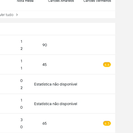
Nota média
Cartões Amarelos
Cartões Vermelhos
r tudo
1
90
2
1
45
6.6
1
0
Estatística não disponível
2
1
Estatística não disponível
0
3
65
6.3
0