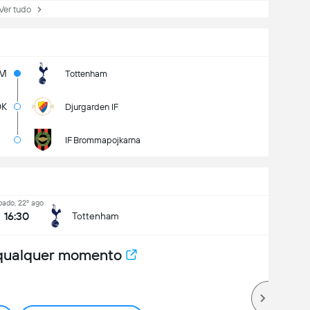
r tudo
0M
Tottenham
0K
Djurgarden IF
IF Brommapojkarna
bado, 22º ago
16:30
Tottenham
 qualquer momento