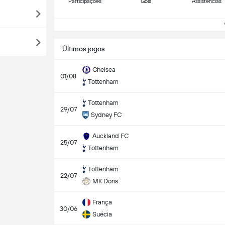
Participações
Gols
Assistências
Ve
Últimos jogos
Chelsea
01/08
Tottenham
Tottenham
29/07
Sydney FC
Auckland FC
25/07
Tottenham
Tottenham
22/07
MK Dons
França
30/06
Suécia