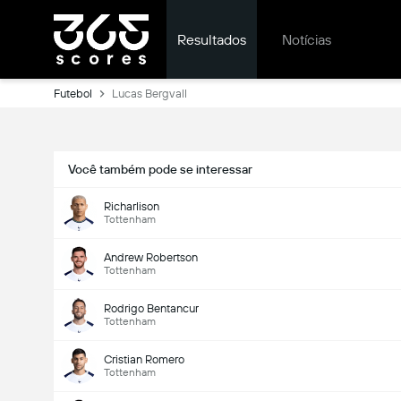
Resultados
Notícias
Futebol
Lucas Bergvall
Você também pode se interessar
Richarlison
Tottenham
Andrew Robertson
Tottenham
Rodrigo Bentancur
Tottenham
Cristian Romero
Tottenham