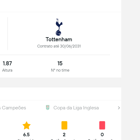
Tottenham
Contrato até 30/06/2031
1.87
15
Altura
Nº no time
os Campeões
Copa da Liga Inglesa
Copa
6.5
2
0