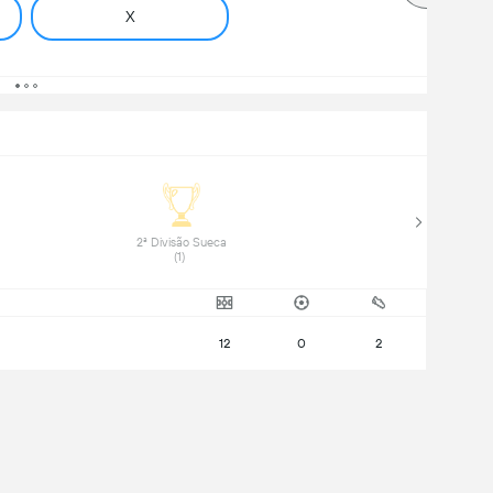
X
 2ª Divisão Sueca 
(1) 
12
0
2