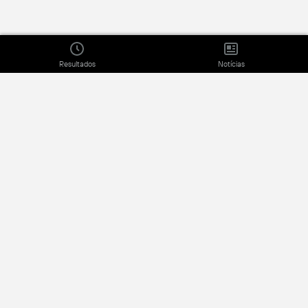
Resultados
Notícias
Quem somos
Política de privacidade
Nossos widgets
Anuncie
Fale conosco
Terms of Use
Junte-se a nós
Notícias
Brasileirão - Série A