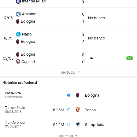
Inter de Milão
3
Atalanta
0
17/05
No banco
Bologna
1
Napoli
2
11/05
No banco
Bologna
3
Bologna
0
03/05
84
7.3
Cagliari
0
Ver tudo
Histórico profissional
Passe livre
Bologna
17/09/2020
Transferência
€3.5M
Torino
18/08/2016
Transferência
€2.4M
Sampdoria
01/07/2014
Ver mais