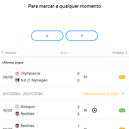
Para marcar a qualquer momento
V
X
Anterior
Próximo
Últimos jogos
Olympiacos
0
04/08
35
6.9
N.E.C. Nijmegen
0
11/07/2026 - 25/07/2026
Não atuou em 5 jogos
Rizespor
2
15/05
45
8.6
Besiktas
2
Besiktas
1