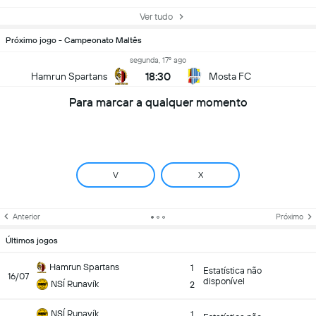
Ver tudo
Próximo jogo - Campeonato Maltês
segunda, 17º ago
18:30
Hamrun Spartans
Mosta FC
Para marcar a qualquer momento
V
X
Anterior
Próximo
Últimos jogos
Hamrun Spartans
1
Estatística não
16/07
disponível
NSÍ Runavík
2
NSÍ Runavík
1