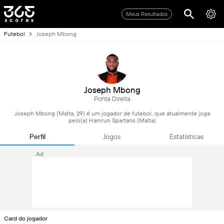
Meus Resultados
Futebol
Joseph Mbong
Joseph Mbong
Ponta Direita
Joseph Mbong (Malta, 29) é um jogador de futebol, que atualmente joga
pelo(a) Hamrun Spartans (Malta)
Perfil
Jogos
Estatísticas
Ad
Card do jogador