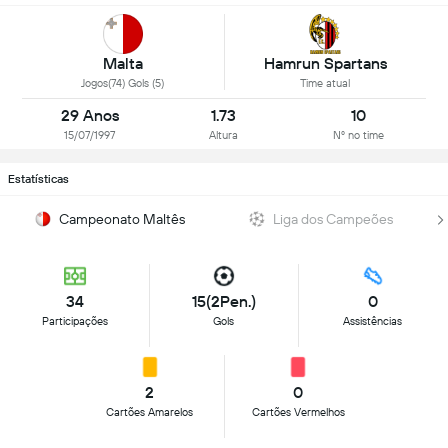
Malta
Hamrun Spartans
Jogos(74) Gols (5)
Time atual
29 Anos
1.73
10
15/07/1997
Altura
Nº no time
Estatísticas
Campeonato Maltês
Liga dos Campeões
34
15(2Pen.)
0
Participações
Gols
Assistências
2
0
Cartões Amarelos
Cartões Vermelhos