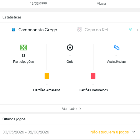
16/03/1999
Altura
Estatísticas
Campeonato Grego
Copa do Rei
2ª
0
-
-
Participações
Gols
Assistências
-
-
Cartões Amarelos
Cartões Vermelhos
Ver tudo
Últimos jogos
30/05/2026 - 02/08/2026
Não atuou em 8 jogos