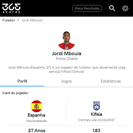
Meus Resultados
Futebol
Jordi Mboula
Jordi Mboula
Ponta Direita
Jordi Mboula (Espanha, 27) é um jogador de futebol, que atualmente joga
pelo(a) Kifisia (Grécia)
Perfil
Jogos
Estatísticas
Card do jogador
Kifisia
Espanha
Contrato até 30/06/2027
Nacionalidade
27 Anos
1.83