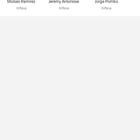
Moises Ramirez
Jeremy Antonisse
Jorge Pombo
Kifisia
Kifisia
Kifisia