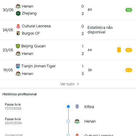
Henan
0
30/05
89
7.6
Zhejiang
2
Cultural Leonesa
0
Estatística não
24/05
disponível
Burgos CF
2
Beijing Guoan
1
23/05
66
6.2
Henan
2
Tianjin Jinmen Tiger
1
19/05
26
6.3
Henan
2
Ver tudo
Histórico profissional
Passe livre
Kifisia
17/07/2026
Passe livre
Henan
23/01/2026
Cultural Leonesa
02/09/2025