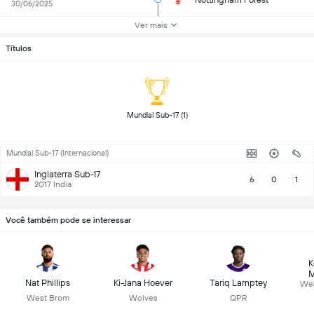
30/06/2025
Ver mais
Títulos
 Mundial Sub-17 (1) 
Mundial Sub-17 (Internacional)
Inglaterra Sub-17
6
0
1
2017 India
Você também pode se interessar
K
M
Nat Phillips
Ki-Jana Hoever
Tariq Lamptey
Wes
West Brom
Wolves
QPR