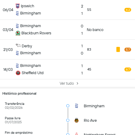
Ipswich
2
06/04
55
6.2
Birmingham
1
Birmingham
0
03/04
No banco
Blackburn Rovers
1
Derby
1
21/03
83
5.7
Birmingham
0
Birmingham
1
14/03
45
6.7
Sheffield Utd
1
Ver tudo
Histórico profissional
Transferência
Birmingham
02/02/2026
Passe livre
Rio Ave
01/07/2025
Fim de empréstimo
Nottingham Forest