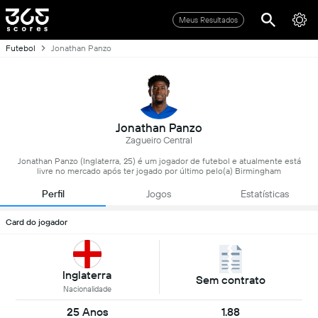
Meus Resultados
Futebol
Jonathan Panzo
Jonathan Panzo
Zagueiro Central
Jonathan Panzo (Inglaterra, 25) é um jogador de futebol e atualmente está
livre no mercado após ter jogado por último pelo(a) Birmingham
Perfil
Jogos
Estatísticas
Card do jogador
Inglaterra
Sem contrato
Nacionalidade
25 Anos
1.88