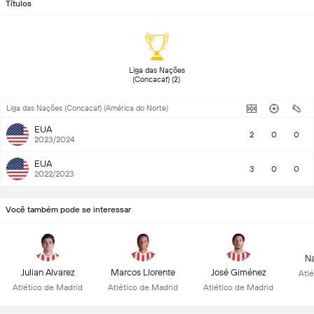
Títulos
 Liga das Nações 
(Concacaf) (2) 
Liga das Nações (Concacaf) (América do Norte)
EUA
2
0
0
2023/2024
EUA
3
0
0
2022/2023
Você também pode se interessar
Na
Julian Alvarez
Marcos Llorente
José Giménez
Atl
Atlético de Madrid
Atlético de Madrid
Atlético de Madrid