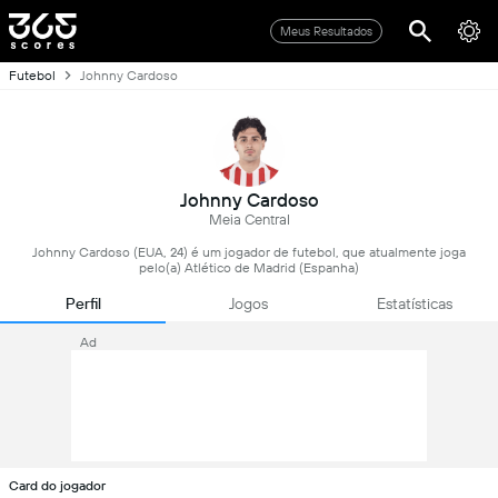
Meus Resultados
Futebol
Johnny Cardoso
Johnny Cardoso
Meia Central
Johnny Cardoso (EUA, 24) é um jogador de futebol, que atualmente joga
pelo(a) Atlético de Madrid (Espanha)
Perfil
Jogos
Estatísticas
Ad
Card do jogador