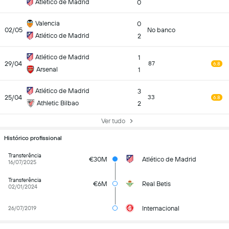
Atlético de Madrid
0
Valencia
0
02/05
No banco
Atlético de Madrid
2
Atlético de Madrid
1
29/04
87
6.8
Arsenal
1
Atlético de Madrid
3
25/04
33
6.8
Athletic Bilbao
2
Ver tudo
Histórico profissional
Transferência
€30M
Atlético de Madrid
16/07/2025
Transferência
€6M
Real Betis
02/01/2024
Internacional
26/07/2019