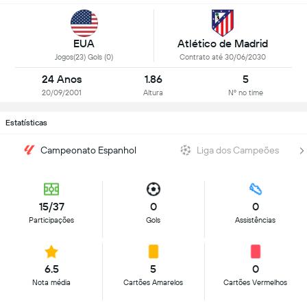
EUA
Atlético de Madrid
Jogos(23) Gols (0)
Contrato até 30/06/2030
24 Anos
1.86
5
20/09/2001
Altura
Nº no time
Estatísticas
Campeonato Espanhol
Liga dos Campeões
15/37
0
0
Participações
Gols
Assistências
6.5
5
0
Nota média
Cartões Amarelos
Cartões Vermelhos