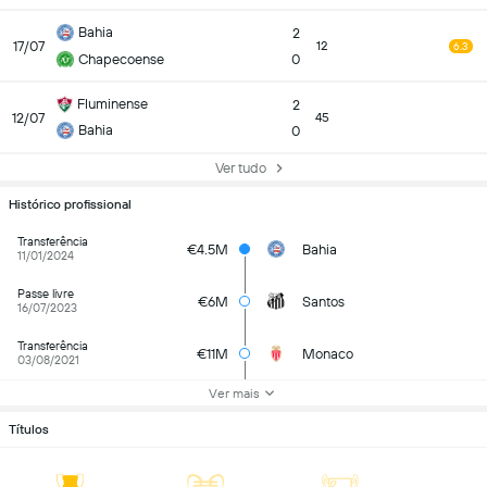
Bahia
2
17/07
12
6.3
Chapecoense
0
Fluminense
2
12/07
45
Bahia
0
Ver tudo
Histórico profissional
Transferência
€4.5M
Bahia
11/01/2024
Passe livre
€6M
Santos
16/07/2023
Transferência
€11M
Monaco
03/08/2021
Ver mais
Títulos