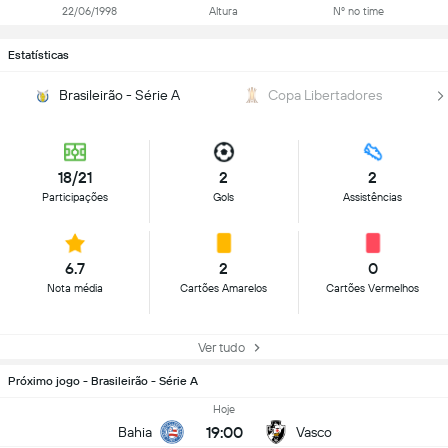
22/06/1998
Altura
Nº no time
Estatísticas
Brasileirão - Série A
Copa Libertadores
18/21
2
2
Participações
Gols
Assistências
6.7
2
0
Nota média
Cartões Amarelos
Cartões Vermelhos
Ver tudo
Próximo jogo - Brasileirão - Série A
Hoje
19:00
Bahia
Vasco