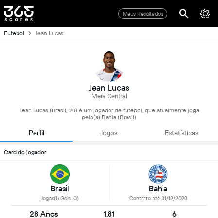
Meus Resultados
Futebol
Jean Lucas
Jean Lucas
Meia Central
Jean Lucas (Brasil, 28) é um jogador de futebol, que atualmente joga
pelo(a) Bahia (Brasil)
Perfil
Jogos
Estatísticas
Card do jogador
Brasil
Bahia
Jogos(1) Gols (0)
Contrato até 31/12/2028
28 Anos
1.81
6