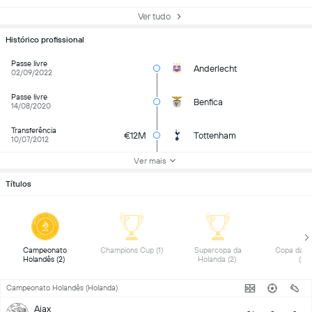
Ver tudo
Histórico profissional
Passe livre
Anderlecht
02/09/2022
Passe livre
Benfica
14/08/2020
Transferência
€12M
Tottenham
10/07/2012
Ver mais
Títulos
 Campeonato 
 Champions Cup (1) 
 Supercopa da 
 Copa da H
Holandês (2) 
Holanda (2) 
(2) 
Campeonato Holandês (Holanda)
Ajax