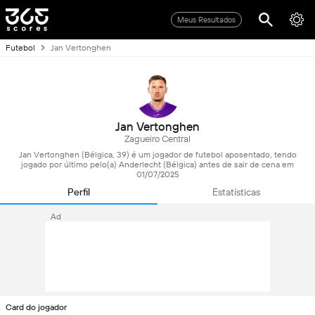
Meus Resultados
Futebol
Jan Vertonghen
Jan Vertonghen
Zagueiro Central
Jan Vertonghen (Bélgica, 39) é um jogador de futebol aposentado, tendo
jogado por último pelo(a) Anderlecht (Bélgica) antes de sair de cena em
01/07/2025
Perfil
Estatísticas
Ad
Card do jogador