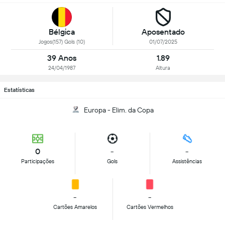
Bélgica
Aposentado
Jogos(157) Gols (10)
01/07/2025
39 Anos
1.89
24/04/1987
Altura
Estatísticas
Europa - Elim. da Copa
0
-
-
Participações
Gols
Assistências
-
-
Cartões Amarelos
Cartões Vermelhos