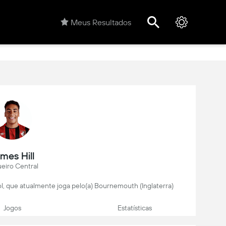
Meus Resultados
mes Hill
eiro Central
bol, que atualmente joga pelo(a) Bournemouth (Inglaterra)
Jogos
Estatísticas