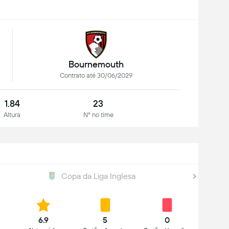
Bournemouth
Contrato até 30/06/2029
1.84
23
Altura
Nº no time
Copa da Liga Inglesa
6.9
5
0