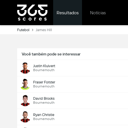
Resultados
Notícias
Futebol
James Hill
Você também pode se interessar
Justin Kluivert
Bournemouth
Fraser Forster
Bournemouth
David Brooks
Bournemouth
Ryan Christie
Bournemouth