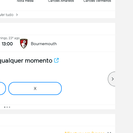
Nota média
Cartões Amarelos
Cartões Vermelhos
r tudo
ingo, 23º ago
13:00
Bournemouth
 qualquer momento
X