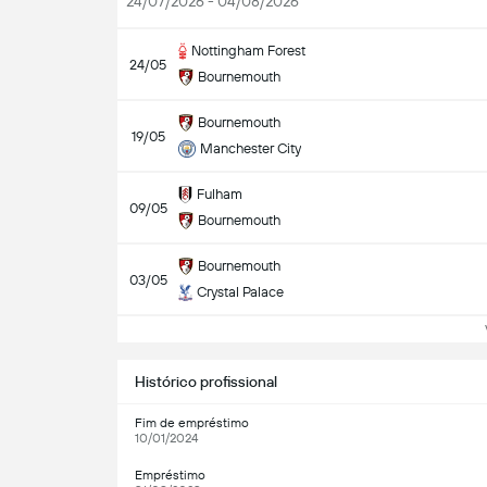
24/07/2026 - 04/08/2026
Nottingham Forest
24/05
Bournemouth
Bournemouth
19/05
Manchester City
Fulham
09/05
Bournemouth
Bournemouth
03/05
Crystal Palace
Ve
Histórico profissional
Fim de empréstimo
10/01/2024
Empréstimo