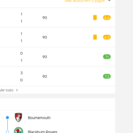
Não atuou em 3 jogos
1
90
6.6
1
1
90
6.5
1
0
90
7.1
1
3
90
7.3
0
r tudo
Bournemouth
Blackburn Rovers