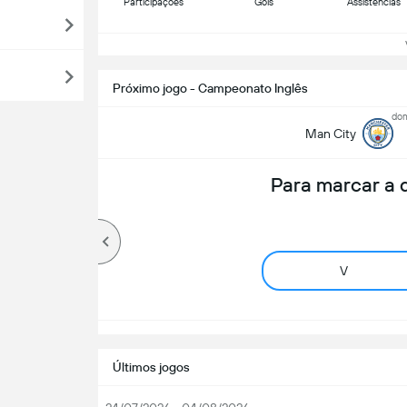
Participações
Gols
Assistências
Ve
Próximo jogo - Campeonato Inglês
dom
Man City
Para marcar a
V
Últimos jogos