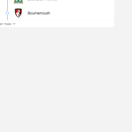
Bournemouth
er mais