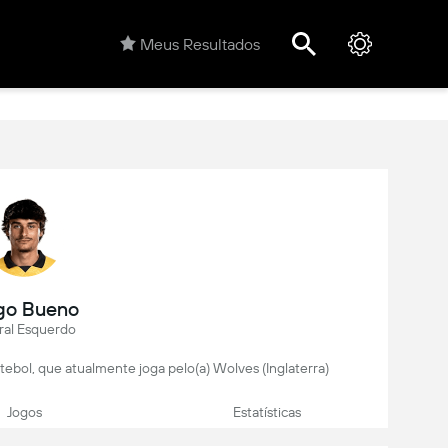
Meus Resultados
go Bueno
ral Esquerdo
ebol, que atualmente joga pelo(a) Wolves (Inglaterra)
Jogos
Estatísticas