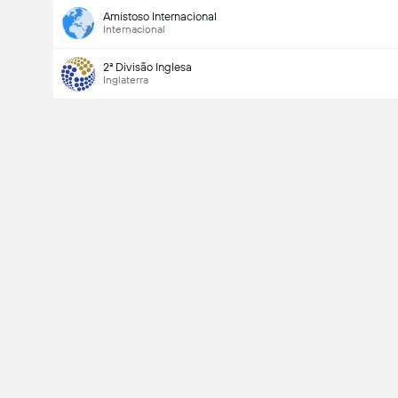
Amistoso Internacional
Internacional
2ª Divisão Inglesa
Inglaterra
Último marcador
V
X