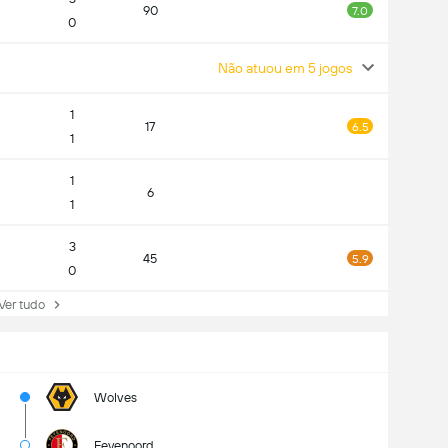
90
7.0
0
Não atuou em 5 jogos
1
17
6.5
1
1
6
1
3
45
5.9
0
r tudo
Wolves
Feyenoord