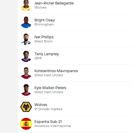
Jean-Ricner Bellegarde
Wolves
Bright Osayi
Birmingham
Nat Phillips
West Brom
Tariq Lamptey
QPR
Konstantinos Mavropanos
West Ham United
Kyle Walker-Peters
West Ham United
Wolves
2ª Divisão Inglesa
Espanha Sub-21
Amistoso Internacional