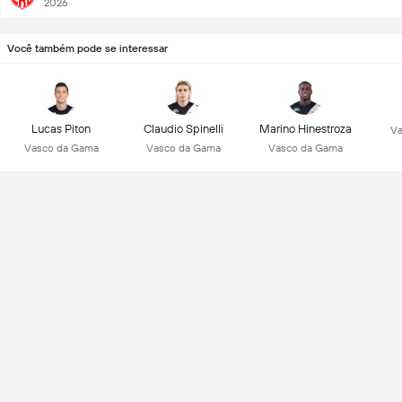
2026
Você também pode se interessar
Lucas Piton
Claudio Spinelli
Marino Hinestroza
Va
Vasco da Gama
Vasco da Gama
Vasco da Gama