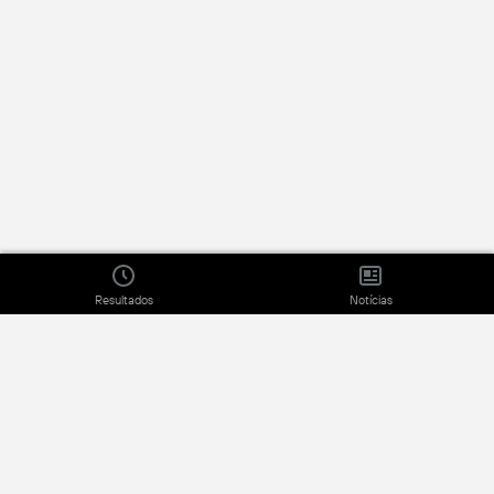
Resultados
Notícias