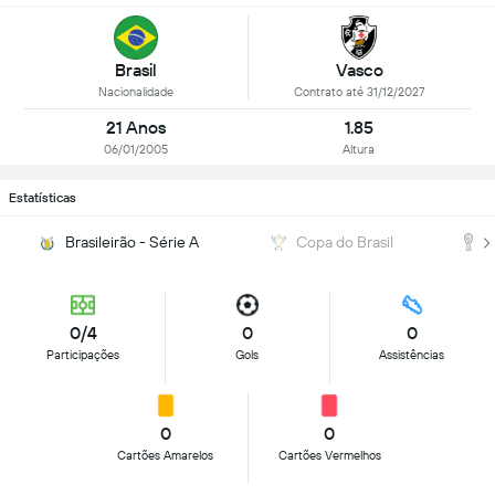
Brasil
Vasco
Nacionalidade
Contrato até 31/12/2027
21 Anos
1.85
06/01/2005
Altura
Estatísticas
Brasileirão - Série A
Copa do Brasil
0/4
0
0
Participações
Gols
Assistências
0
0
Cartões Amarelos
Cartões Vermelhos