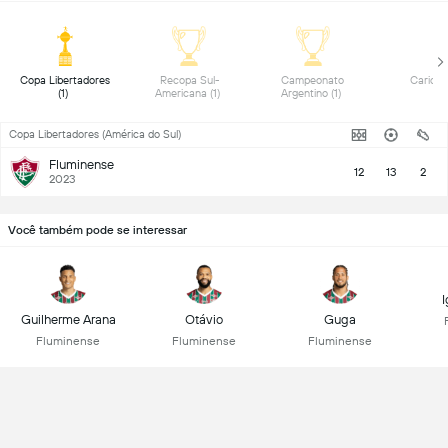
 Copa Libertadores 
 Recopa Sul-
 Campeonato 
(1) 
Americana (1) 
Argentino (1) 
Copa Libertadores (América do Sul)
Fluminense
12
13
2
2023
Você também pode se interessar
I
Guilherme Arana
Otávio
Guga
Fluminense
Fluminense
Fluminense