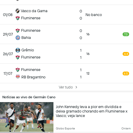
Vasco da Gama
0
01/08
No banco
Fluminense
0
Fluminense
0
29/07
16
7.3
Bahia
0
Grêmio
1
26/07
16
6.4
Fluminense
1
Fluminense
1
17/07
12
6.5
RB Bragantino
1
Ver tudo
Notícias ao vivo de Germán Cano
John Kennedy leva a pior em dividida e
deixa gramado chorando em Fluminense x
Vasco; veja lance
Globo Esporte
Ontem