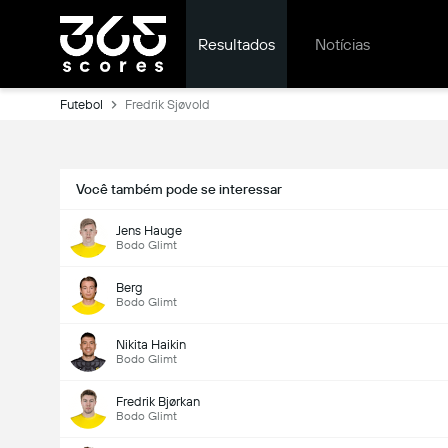
Resultados
Notícias
Futebol
Fredrik Sjøvold
Você também pode se interessar
Jens Hauge
Bodo Glimt
Berg
Bodo Glimt
Nikita Haikin
Bodo Glimt
Fredrik Bjørkan
Bodo Glimt