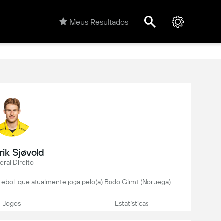
Meus Resultados
rik Sjøvold
eral Direito
utebol, que atualmente joga pelo(a) Bodo Glimt (Noruega)
Jogos
Estatísticas