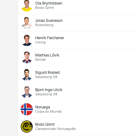
Ola Brynhildsen
Bodo Glimt
Jonas Svensson
Rosenborg
Henrik Falchener
Viking
Mathias Lövik
Molde
Sigurd Rosted
Sarpsborg 08
Bjorn Inge Utvik
Sarpsborg 08
Noruega
Copa do Mundo
Bodo Glimt
Campeonato Norueguês