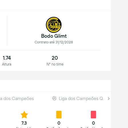
Bodo Glimt
Contrato até 31/12/2028
1.74
20
Altura
Nº no time
ga dos Campeões
Liga dos Campeões Q.
7.3
0
0