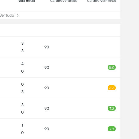
Nota média
Cartões Amarelos
Cartões Vermelhos
r tudo
3
90
3
4
90
8.0
0
0
90
6.6
3
3
90
7.2
0
1
90
7.3
0