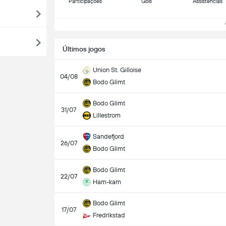
Participações
Gols
Assistências
Ve
Últimos jogos
Union St. Gilloise
04/08
Bodo Glimt
Bodo Glimt
31/07
Lillestrom
Sandefjord
26/07
Bodo Glimt
Bodo Glimt
22/07
Ham-kam
Bodo Glimt
17/07
Fredrikstad