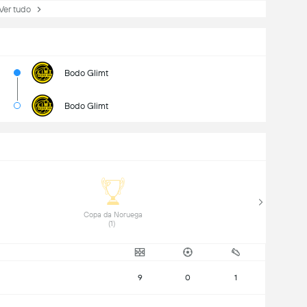
r tudo
Bodo Glimt
Bodo Glimt
 Copa da Noruega 
(1) 
9
0
1