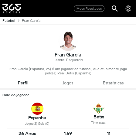
Meus Resultados
Futebol
Fran García
Fran García
Lateral Esquerdo
Fran García (Espanha, 26) é um jogador de futebol, que atualmente joga
pelo(a) Real Betis (Espanha)
Perfil
Jogos
Estatísticas
Card do jogador
Betis
Espanha
Time atual
Jogos(2) Gols (0)
26 Anos
1.69
11