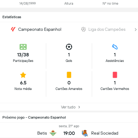
14/08/1999
Altura
Nº no time
Estatísticas
Campeonato Espanhol
Liga dos Campeões
13/38
1
1
Participações
Gols
Assistências
6.5
0
1
Nota média
Cartões Amarelos
Cartões Vermelhos
Ver tudo
Próximo jogo - Campeonato Espanhol
sexta, 21º ago
19:00
Betis
Real Sociedad