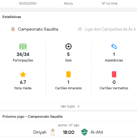
14/05/2000
Altura
Nº no time
Estatísticas
Campeonato Saudita
Liga dos Campeões da Ásia
34/34
5
1
Participações
Gols
Assistências
6.7
1
0
Nota média
Cartões Amarelos
Cartões Vermelhos
Ver tudo
Próximo jogo - Campeonato Saudita
quinta, 13º ago
18:00
Diriyah
Al-Ahli