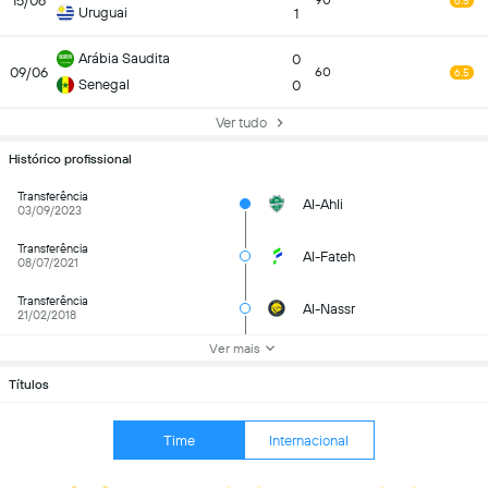
15/06
90
6.5
Uruguai
1
Arábia Saudita
0
09/06
60
6.5
Senegal
0
Ver tudo
Histórico profissional
Transferência
Al-Ahli
03/09/2023
Transferência
Al-Fateh
08/07/2021
Transferência
Al-Nassr
21/02/2018
Ver mais
Títulos
Time
Internacional