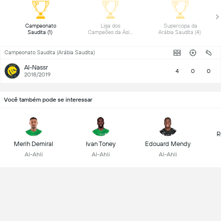
 Campeonato 
 Liga dos 
 Supercopa da 
Saudita (1) 
Campeões da Ásia 
Arábia Saudita (4) 
(2) 
Campeonato Saudita (Arábia Saudita)
Al-Nassr
4
0
0
2018/2019
Você também pode se interessar
R
Merih Demiral
Ivan Toney
Edouard Mendy
Al-Ahli
Al-Ahli
Al-Ahli