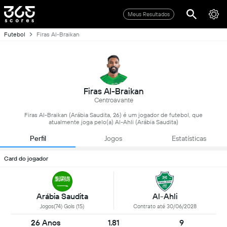
Meus Resultados
Futebol
Firas Al-Braikan
Firas Al-Braikan
Centroavante
Firas Al-Braikan (Arábia Saudita, 26) é um jogador de futebol, que
atualmente joga pelo(a) Al-Ahli (Arábia Saudita)
Perfil
Jogos
Estatísticas
Card do jogador
Arábia Saudita
Al-Ahli
Jogos(74) Gols (15)
Contrato até 30/06/2028
26 Anos
1.81
9