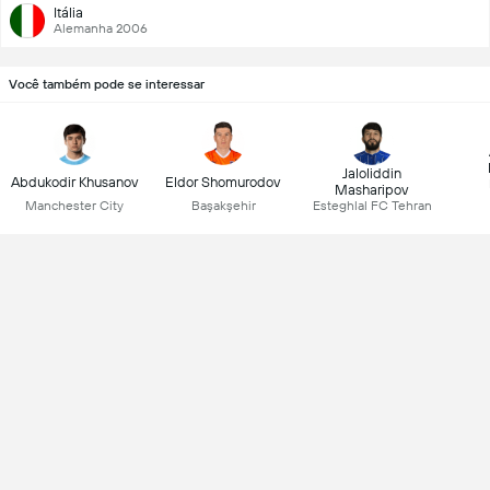
Itália
Alemanha 2006
Você também pode se interessar
Jaloliddin
Abdukodir Khusanov
Eldor Shomurodov
Masharipov
Manchester City
Başakşehir
Esteghlal FC Tehran