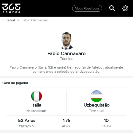
Meus Resultados
Futebol
Fabio Cannavaro
Fabio Cannavaro
Técnico
Fabio Cannavaro (Itália, 52) é um(a) treinador(a) de futebol, atualmente
comandando a seleção do(a) Uzbequistão.
Card do jogador
Itália
Uzbequistão
Nacionalidade
Time atual
52 Anos
1.76
10
13/09/1973
Altura
Títulos