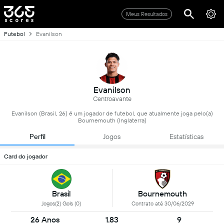
Meus Resultados
Futebol
Evanilson
Evanilson
Centroavante
Evanilson (Brasil, 26) é um jogador de futebol, que atualmente joga pelo(a)
Bournemouth (Inglaterra)
Perfil
Jogos
Estatísticas
Card do jogador
Brasil
Bournemouth
Jogos(2) Gols (0)
Contrato até 30/06/2029
26 Anos
1.83
9