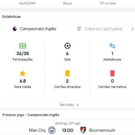
06/10/1999
Altura
Nº no time
Estatísticas
Campeonato Inglês
Copa da Liga Inglesa
36/38
6
1
Participações
Gols
Assistências
6.8
2
0
Nota média
Cartões Amarelos
Cartões Vermelhos
Ver tudo
Próximo jogo - Campeonato Inglês
domingo, 23º ago
13:00
Man City
Bournemouth