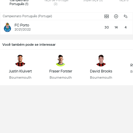
 Campeonato 
 Taça de Portugal 
 Supertaça (3) 
Português (1) 
(3) 
Campeonato Português (Portugal)
FC Porto
30
14
4
2021/2022
Você também pode se interessar
R
Justin Kluivert
Fraser Forster
David Brooks
B
Bournemouth
Bournemouth
Bournemouth