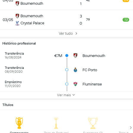
09/05
42
6.4
Bournemouth
1
Bournemouth
3
03/05
79
7.2
Crystal Palace
0
Ver tudo
Histórico profissional
Transferência
€7M
Bournemouth
16/08/2024
Transferência
FC Porto
08/09/2020
Empréstimo
Fluminense
11/01/2020
Ver mais
Títulos