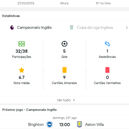
27/03/2003
Altura
Nº no time
Estatísticas
Campeonato Inglês
Copa da Liga Inglesa
32/38
5
1
Participações
Gols
Assistências
6.7
9
0
Nota média
Cartões Amarelos
Cartões Vermelhos
Ver tudo
Próximo jogo - Campeonato Inglês
domingo, 23º ago
13:00
Brighton
Aston Villa