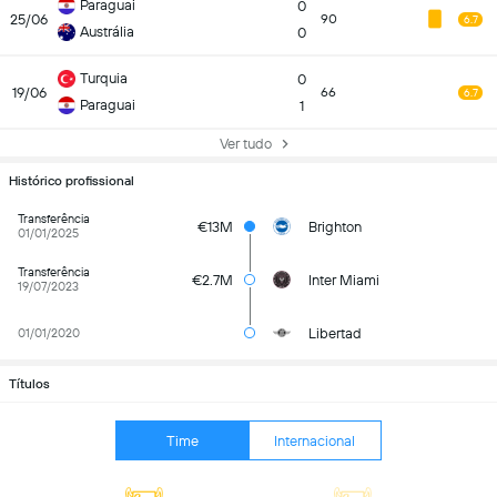
Paraguai
0
25/06
90
6.7
Austrália
0
Turquia
0
19/06
66
6.7
Paraguai
1
Ver tudo
Histórico profissional
Transferência
€13M
Brighton
01/01/2025
Transferência
€2.7M
Inter Miami
19/07/2023
Libertad
01/01/2020
Títulos
Time
Internacional