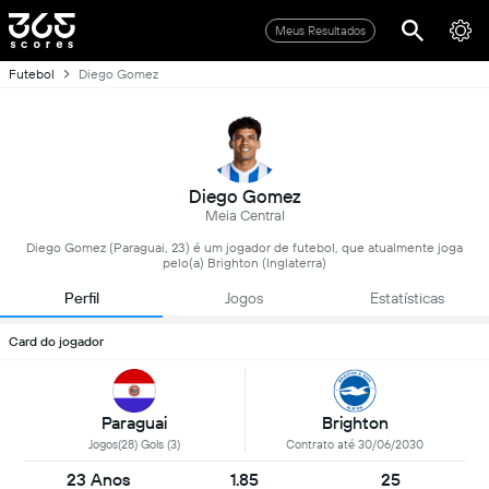
Meus Resultados
Futebol
Diego Gomez
Diego Gomez
Meia Central
Diego Gomez (Paraguai, 23) é um jogador de futebol, que atualmente joga
pelo(a) Brighton (Inglaterra)
Perfil
Jogos
Estatísticas
Card do jogador
Paraguai
Brighton
Jogos(28) Gols (3)
Contrato até 30/06/2030
23 Anos
1.85
25