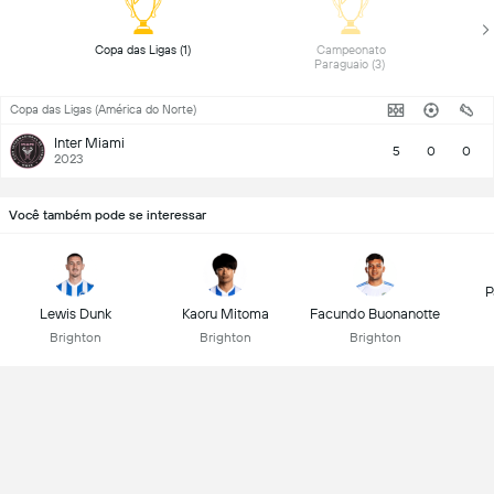
 Copa das Ligas (1) 
 Campeonato 
Paraguaio (3) 
Copa das Ligas (América do Norte)
Inter Miami
5
0
0
2023
Você também pode se interessar
P
Lewis Dunk
Kaoru Mitoma
Facundo Buonanotte
Brighton
Brighton
Brighton