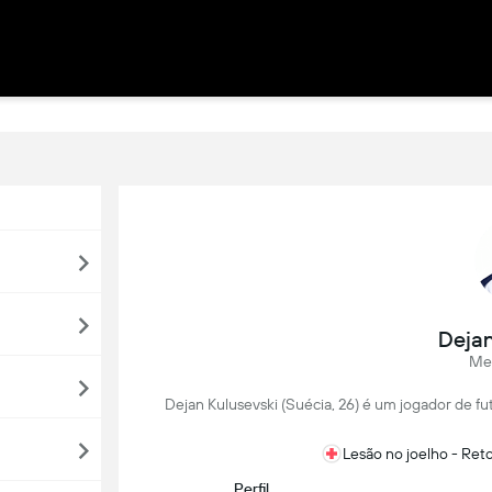
Dejan
Mei
Dejan Kulusevski (Suécia, 26) é um jogador de fu
Lesão no joelho - Ret
Perfil