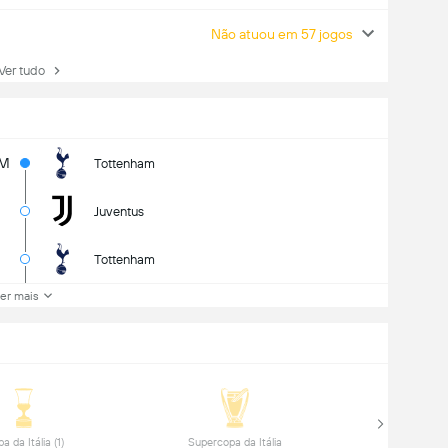
Não atuou em 57 jogos
r tudo
M
Tottenham
Juventus
Tottenham
er mais
 Copa da Itália (1) 
 Supercopa da Itália 