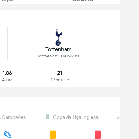
Tottenham
Contrato até 30/06/2028
1.86
21
Altura
Nº no time
os Campeões
Copa da Liga Inglesa
Europa