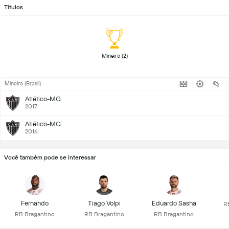
Títulos
 Mineiro (2) 
Mineiro (Brasil)
Atlético-MG
2017
Atlético-MG
2016
Você também pode se interessar
Fernando
Tiago Volpi
Eduardo Sasha
R
RB Bragantino
RB Bragantino
RB Bragantino