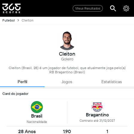
Meus Resultados
Futebol
Cleiton
Cleiton
Goleiro
Cleiton (Brasil, 28) é um jogador de futebol, que atualmente joga pelo(a)
RB Bragantino (Brasil)
Perfil
Jogos
Estatísticas
Card do jogador
Bragantino
Brasil
Contrato até 31/12/2027
Nacionalidade
28 Anos
1.90
1