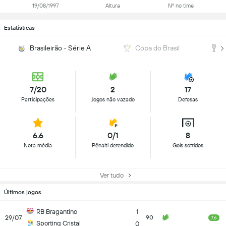
19/08/1997
Altura
Nº no time
Estatísticas
Brasileirão - Série A
Copa do Brasil
7/20
2
17
Participações
Jogos não vazado
Defesas
6.6
0/1
8
Nota média
Pênalti defendido
Gols sofridos
Ver tudo
Últimos jogos
RB Bragantino
1
29/07
90
7.6
Sporting Cristal
0