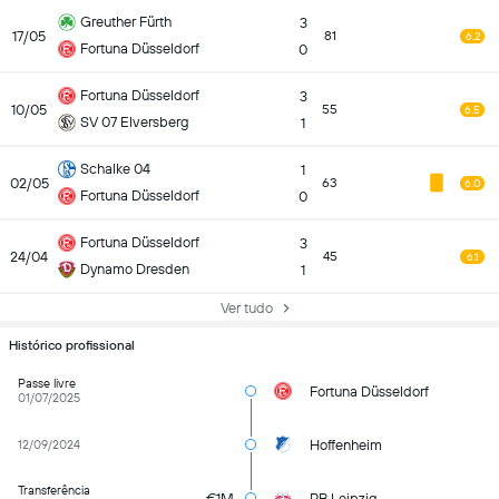
Greuther Fürth
3
17/05
81
6.2
Fortuna Düsseldorf
0
Fortuna Düsseldorf
3
10/05
55
6.5
SV 07 Elversberg
1
Schalke 04
1
02/05
63
6.0
Fortuna Düsseldorf
0
Fortuna Düsseldorf
3
24/04
45
6.1
Dynamo Dresden
1
Ver tudo
Histórico profissional
Passe livre
Fortuna Düsseldorf
01/07/2025
Hoffenheim
12/09/2024
Transferência
€1M
RB Leipzig