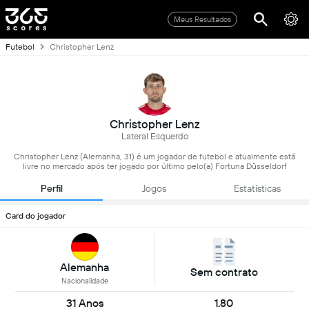
Meus Resultados
Futebol
Christopher Lenz
Christopher Lenz
Lateral Esquerdo
Christopher Lenz (Alemanha, 31) é um jogador de futebol e atualmente está
livre no mercado após ter jogado por último pelo(a) Fortuna Düsseldorf
Perfil
Jogos
Estatísticas
Card do jogador
Alemanha
Sem contrato
Nacionalidade
31 Anos
1.80