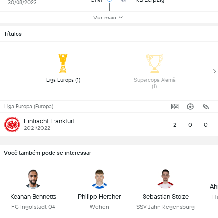
30/08/2023
Ver mais
Títulos
 Liga Europa (1) 
 Supercopa Alemã 
(1) 
Liga Europa (Europa)
Eintracht Frankfurt
2
0
0
2021/2022
Você também pode se interessar
Ah
Keanan Bennetts
Philipp Hercher
Sebastian Stolze
Ha
FC Ingolstadt 04
Wehen
SSV Jahn Regensburg