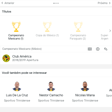
Anterior
Próximo
Títulos
 Campeonato 
 Copa do México (1) 
 Campeonato 
 Supercop
Mexicano (1) 
Paraguaio (2) 
Campeonato Mexicano (México)
Club América
2018/2019 Apertura
Você também pode se interessar
A
Luis De La Cruz
Nestor Camacho
Nicolas Mana
Spor
Sportivo Trinidense
Sportivo Trinidense
Sportivo Trinidense