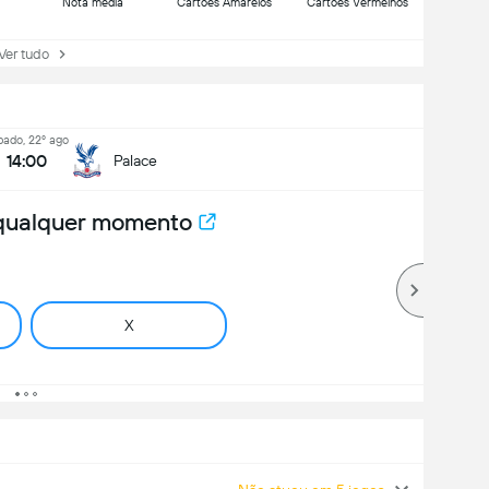
Nota média
Cartões Amarelos
Cartões Vermelhos
r tudo
bado, 22º ago
14:00
Palace
 qualquer momento
X