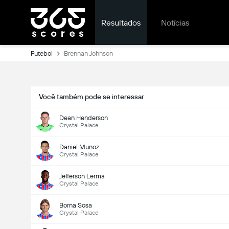
Resultados
Notícias
Futebol
Brennan Johnson
Você também pode se interessar
Dean Henderson
Crystal Palace
Daniel Munoz
Crystal Palace
Jefferson Lerma
Crystal Palace
Borna Sosa
Crystal Palace