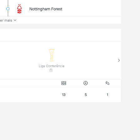
Nottingham Forest
er mais
 Liga Conferência 
(1) 
13
5
1