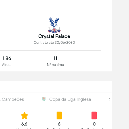
Crystal Palace
Contrato até 30/06/2030
1.86
11
Altura
Nº no time
os Campeões
Copa da Liga Inglesa
Europa
6.6
6
0