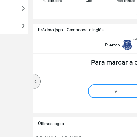
Participações
Gols
Assistências
Ve
Próximo jogo - Campeonato Inglês
sá
Everton
Para marcar a
V
Últimos jogos