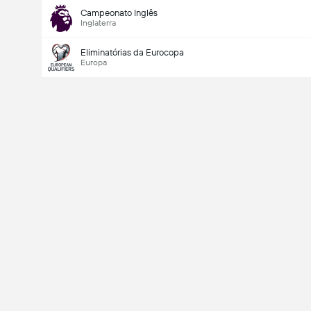
Campeonato Inglês
Inglaterra
Eliminatórias da Eurocopa
Europa
Último marcador
V
X