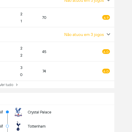
Não atuou em 5 jogos
2
70
6.9
1
Não atuou em 3 jogos
2
45
6.0
2
3
74
6.0
0
r tudo
1M
Crystal Palace
5M
Tottenham