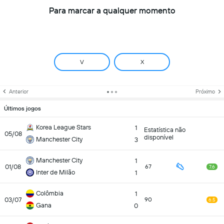
Para marcar a qualquer momento
V
X
Anterior
Próximo
Últimos jogos
Korea League Stars
1
Estatística não
05/08
disponível
Manchester City
3
Manchester City
1
01/08
67
7.6
Inter de Milão
1
Colômbia
1
03/07
90
6.5
Gana
0