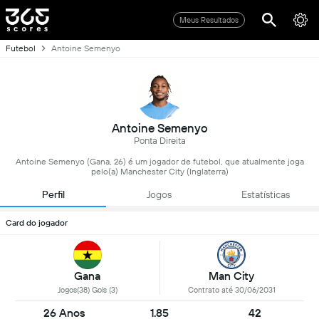
Meus Resultados
Futebol
Antoine Semenyo
Antoine Semenyo
Ponta Direita
Antoine Semenyo (Gana, 26) é um jogador de futebol, que atualmente joga
pelo(a) Manchester City (Inglaterra)
Perfil
Jogos
Estatísticas
Card do jogador
Gana
Man City
Jogos(38) Gols (3)
Contrato até 30/06/2031
26 Anos
1.85
42