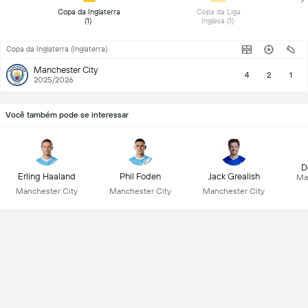
 Copa da Inglaterra 
 Copa da Liga 
(1) 
Inglesa (1) 
Copa da Inglaterra (Inglaterra)
Manchester City
4
2
1
2025/2026
Você também pode se interessar
D
Erling Haaland
Phil Foden
Jack Grealish
Ma
Manchester City
Manchester City
Manchester City