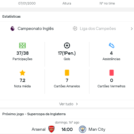
07/01/2000
Altura
Nº no time
Estatísticas
Campeonato Inglês
Liga dos Campeões
37/38
17(1Pen.)
4
Participações
Gols
Assistências
7.2
7
0
Nota média
Cartões Amarelos
Cartões Vermelhos
Ver tudo
Próximo jogo - Supercopa da Inglaterra
domingo, 16º ago
14:00
Arsenal
Man City