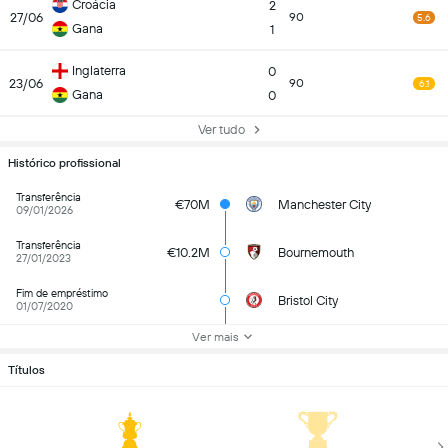
Croácia
2
27/06
90
5.6
Gana
1
Inglaterra
0
23/06
90
6.1
Gana
0
Ver tudo
Histórico profissional
Transferência
€70M
Manchester City
09/01/2026
Transferência
€10.2M
Bournemouth
27/01/2023
Fim de empréstimo
Bristol City
01/07/2020
Ver mais
Títulos