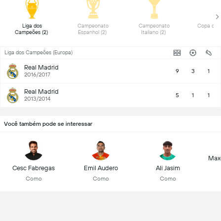
 Liga dos 
 Campeonato 
 Campeonato 
Campeões (2) 
Espanhol (2) 
Italiano (2) 
Liga dos Campeões (Europa)
Real Madrid
9
3
1
2016/2017
Real Madrid
5
1
1
2013/2014
Você também pode se interessar
Max
Cesc Fabregas
Emil Audero
Ali Jasim
Como
Como
Como