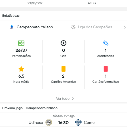
23/10/1992
Altura
Estatísticas
Campeonato Italiano
Liga dos Campeões
26/37
0
1
Participações
Gols
Assistências
6.5
2
1
Nota média
Cartões Amarelos
Cartões Vermelhos
Ver tudo
Próximo jogo - Campeonato Italiano
sábado, 22º ago
16:30
Udinese
Como