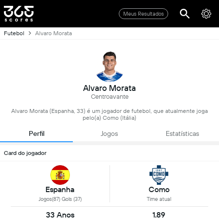
Meus Resultados
Futebol
Alvaro Morata
Alvaro Morata
Centroavante
Alvaro Morata (Espanha, 33) é um jogador de futebol, que atualmente joga
pelo(a) Como (Itália)
Perfil
Jogos
Estatísticas
Card do jogador
Espanha
Como
Jogos(87) Gols (37)
Time atual
33 Anos
1.89