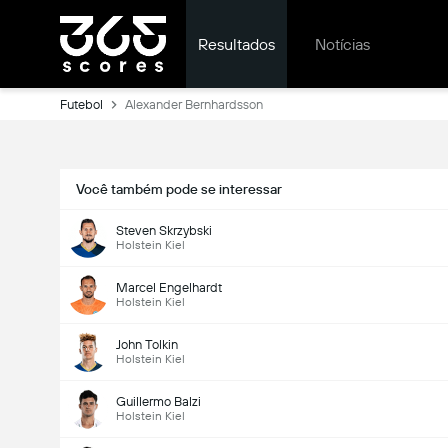
Resultados
Notícias
Futebol
Alexander Bernhardsson
Você também pode se interessar
Steven Skrzybski
Holstein Kiel
Marcel Engelhardt
Holstein Kiel
John Tolkin
Holstein Kiel
Guillermo Balzi
Holstein Kiel