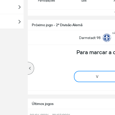
Participações
Gols
A
Ve
Próximo jogo - 2ª Divisão Alemã
sá
Darmstadt 98
Para marcar a
V
Últimos jogos