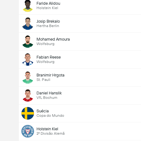
Faride Alidou
Holstein Kiel
Josip Brekalo
Hertha Berlin
Mohamed Amoura
Wolfsburg
Fabian Reese
Wolfsburg
Branimir Hrgota
St. Pauli
Daniel Hanslik
VfL Bochum
Suécia
Copa do Mundo
Holstein Kiel
2ª Divisão Alemã