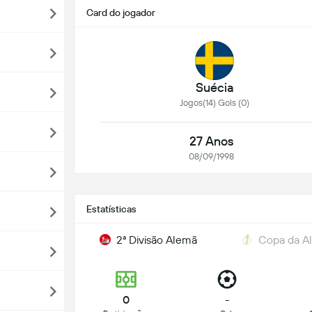
Card do jogador
Suécia
Jogos(14) Gols (0)
27 Anos
08/09/1998
Estatísticas
2ª Divisão Alemã
Copa da A
0
-