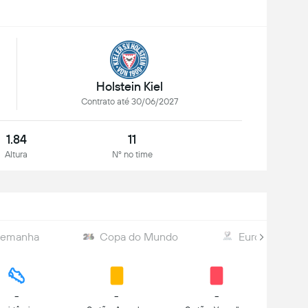
Holstein Kiel
Contrato até 30/06/2027
1.84
11
Altura
Nº no time
lemanha
Copa do Mundo
Europa - Elim
-
-
-