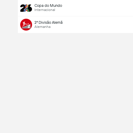
Copa do Mundo
Internacional
2ª Divisão Alemã
Alemanha
Último marcador
V
X