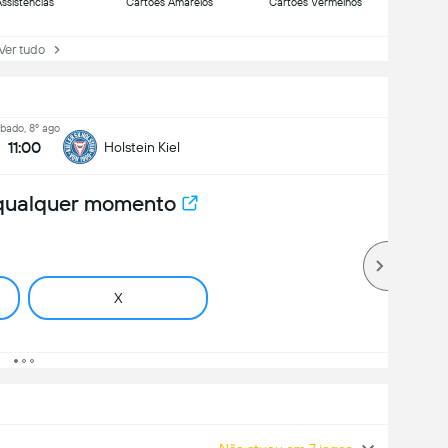
ssistências
Cartões Amarelos
Cartões Vermelhos
r tudo
bado, 8º ago
11:00
Holstein Kiel
 qualquer momento
X