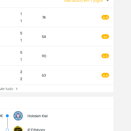
Não atuou em 7 jogos
1
74
6.4
1
5
54
6.1
1
5
90
6.5
1
2
63
6.6
2
r tudo
0K
Holstein Kiel
IF Elfsborg