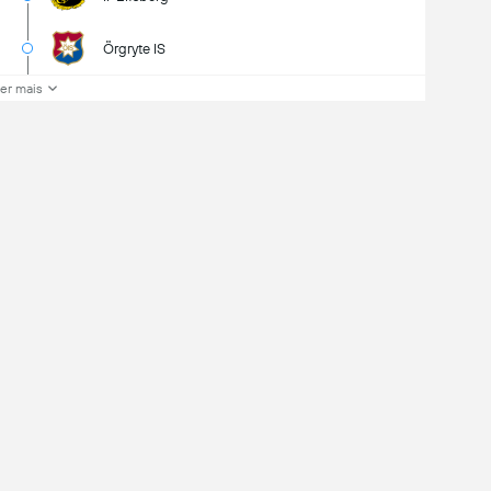
Örgryte IS
er mais