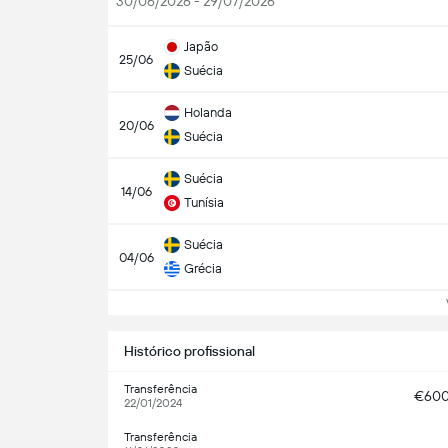
30/06/2026 - 29/07/2026
Japão
25/06
Suécia
Holanda
20/06
Suécia
Suécia
14/06
Tunísia
Suécia
04/06
Grécia
Ve
Histórico profissional
Transferência
€60
22/01/2024
Transferência