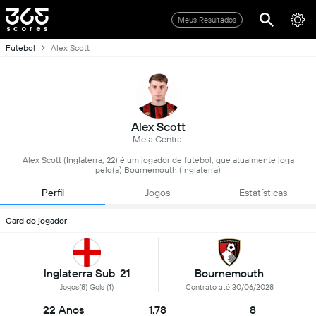
Meus Resultados
Futebol
Alex Scott
Alex Scott
Meia Central
Alex Scott (Inglaterra, 22) é um jogador de futebol, que atualmente joga
pelo(a) Bournemouth (Inglaterra)
Perfil
Jogos
Estatísticas
Card do jogador
Inglaterra Sub-21
Bournemouth
Jogos(8) Gols (1)
Contrato até 30/06/2028
22 Anos
1.78
8