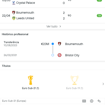
03/05
90
7.1
Crystal Palace
0
Bournemouth
2
22/04
90
7.8
Leeds United
2
Ver tudo
Histórico profissional
Transferência
€23M
Bournemouth
10/08/2023
Bristol City
26/02/2021
Títulos
 Euro Sub-21 (1) 
 Euro Sub-19 (1) 
Euro Sub-21 (Europa)