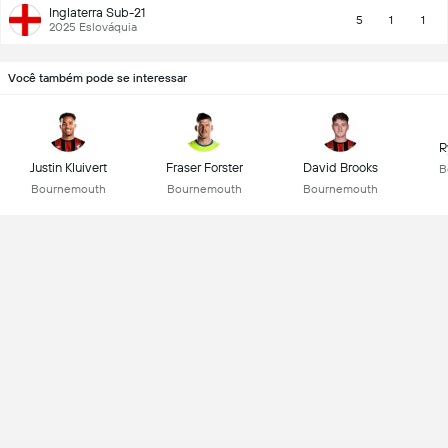
Inglaterra Sub-21
5
1
1
2025 Eslováquia
Você também pode se interessar
R
Justin Kluivert
Fraser Forster
David Brooks
B
Bournemouth
Bournemouth
Bournemouth