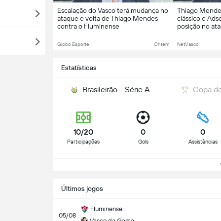
Escalação do Vasco terá mudança no
Thiago Mendes
ataque e volta de Thiago Mendes
clássico e Ad
contra o Fluminense
posição no at
Globo Esporte
Ontem
NetVasco
Estatísticas
Brasileirão - Série A
Copa do
10/20
0
0
Participações
Gols
Assistências
Ve
Últimos jogos
Fluminense
05/08
Vasco da Gama