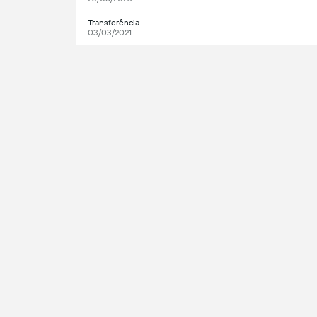
Transferência
03/03/2021