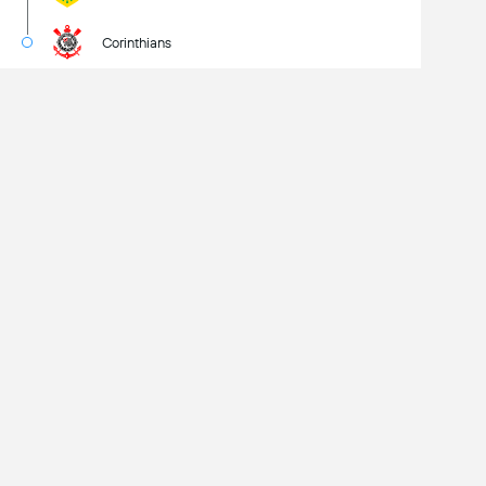
Corinthians