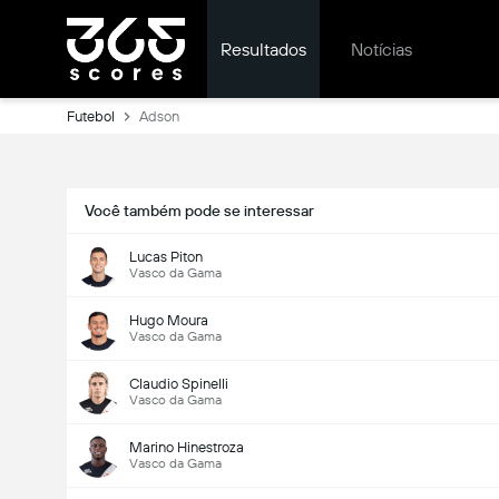
Resultados
Notícias
Futebol
Adson
Você também pode se interessar
Lucas Piton
Vasco da Gama
Hugo Moura
Vasco da Gama
Claudio Spinelli
Vasco da Gama
Marino Hinestroza
Vasco da Gama