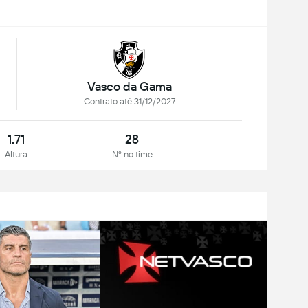
Vasco da Gama
Contrato até 31/12/2027
1.71
28
Altura
Nº no time