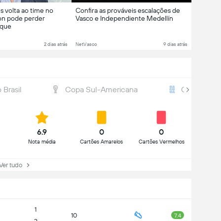
 volta ao time no
Confira as prováveis escalações de
son pode perder
Vasco e Independiente Medellín
aque
2 dias atrás
NetVasco
9 dias atrás
 Brasil
Copa Sul-Americana
Carioca
6.9
0
0
Nota média
Cartões Amarelos
Cartões Vermelhos
r tudo
1
10
7.4