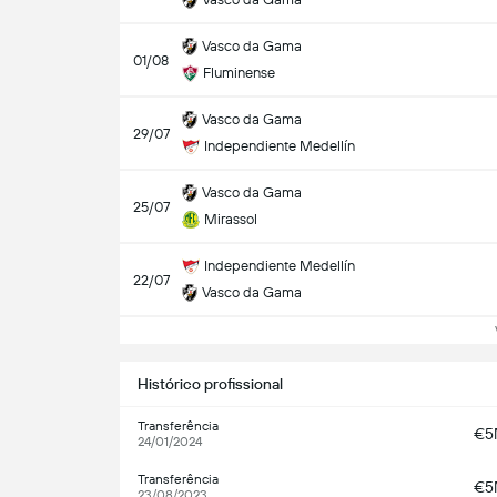
Vasco da Gama
01/08
Fluminense
Vasco da Gama
29/07
Independiente Medellín
Vasco da Gama
25/07
Mirassol
Independiente Medellín
22/07
Vasco da Gama
Ve
Histórico profissional
Transferência
€5
24/01/2024
Transferência
€5
23/08/2023